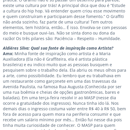
existe uma cultura por trás! A principal dica que dou é “Estude
a cultura do hip hop. Vá entender quem criou esse movimento
e quem construíram e participaram desse fomento.” O Graffiti
não anda sozinho, faz parte de uma cultura! Tem outros
elementos, tem história, então… É isso. Envolva-se com pessoas
do meio e busque ouvi-las. Não se sinta dono ou dona da
razão! Os três pilares são: Paciência – Respeito – Humildade.
Aldiéres Silva: Qual sua fonte de inspiração como Artista?
Amx:
Minha fonte de inspiração como artista é a Maria
Auxiliadora (Ela não é Graffiteira, ela é artista plástica
brasileira) e eu indico muito que as pessoas busquem e
pesquisem sobre o trabalho dela. Ela abriu os meus olhos para
a arte, como possibilidade. Eu lembro que eu trabalhava em
um restaurante como garçonete em uma das travessas da
Avenida Paulista, na famosa Rua Augusta (Conhecida por ser
uma rua boêmia e cheias de opções gastronômicas, bares e
baladas). Em uma terça-feira resolvi ir ao MASP (nesse dia
ocorre a gratuidade dos ingressos). Nunca tinha ido lá. Nos
demais dias o ingresso costuma valer entre R$ 40 à R$ 50, bem
fora de acesso para quem mora na periferia consumir e que
recebe um salário mínimo por mês… Então fui nesse dia pois
tinha muita curiosidade de conhecer. O MASP para quem