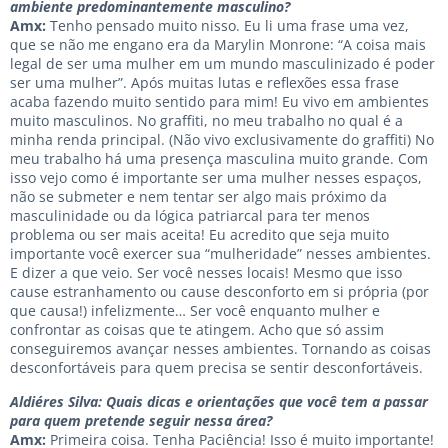
ambiente predominantemente masculino?
Amx:
Tenho pensado muito nisso. Eu li uma frase uma vez,
que se não me engano era da Marylin Monrone: “A coisa mais
legal de ser uma mulher em um mundo masculinizado é poder
ser uma mulher”. Após muitas lutas e reflexões essa frase
acaba fazendo muito sentido para mim! Eu vivo em ambientes
muito masculinos. No graffiti, no meu trabalho no qual é a
minha renda principal. (Não vivo exclusivamente do graffiti) No
meu trabalho há uma presença masculina muito grande. Com
isso vejo como é importante ser uma mulher nesses espaços,
não se submeter e nem tentar ser algo mais próximo da
masculinidade ou da lógica patriarcal para ter menos
problema ou ser mais aceita! Eu acredito que seja muito
importante você exercer sua “mulheridade” nesses ambientes.
E dizer a que veio. Ser você nesses locais! Mesmo que isso
cause estranhamento ou cause desconforto em si própria (por
que causa!) infelizmente… Ser você enquanto mulher e
confrontar as coisas que te atingem. Acho que só assim
conseguiremos avançar nesses ambientes. Tornando as coisas
desconfortáveis para quem precisa se sentir desconfortáveis.
Aldiéres Silva: Quais dicas e orientações que você tem a passar
para quem pretende seguir nessa área?
Amx:
Primeira coisa. Tenha Paciência! Isso é muito importante!