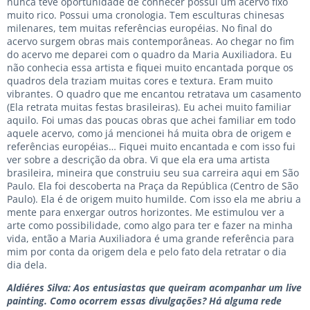
nunca teve oportunidade de conhecer possui um acervo fixo
muito rico. Possui uma cronologia. Tem esculturas chinesas
milenares, tem muitas referências européias. No final do
acervo surgem obras mais contemporâneas. Ao chegar no fim
do acervo me deparei com o quadro da Maria Auxiliadora. Eu
não conhecia essa artista e fiquei muito encantada porque os
quadros dela traziam muitas cores e textura. Eram muito
vibrantes. O quadro que me encantou retratava um casamento
(Ela retrata muitas festas brasileiras). Eu achei muito familiar
aquilo. Foi umas das poucas obras que achei familiar em todo
aquele acervo, como já mencionei há muita obra de origem e
referências européias… Fiquei muito encantada e com isso fui
ver sobre a descrição da obra. Vi que ela era uma artista
brasileira, mineira que construiu seu sua carreira aqui em São
Paulo. Ela foi descoberta na Praça da República (Centro de São
Paulo). Ela é de origem muito humilde. Com isso ela me abriu a
mente para enxergar outros horizontes. Me estimulou ver a
arte como possibilidade, como algo para ter e fazer na minha
vida, então a Maria Auxiliadora é uma grande referência para
mim por conta da origem dela e pelo fato dela retratar o dia
dia dela.
Aldiéres Silva: Aos entusiastas que queiram acompanhar um live
painting. Como ocorrem essas divulgações? Há alguma rede