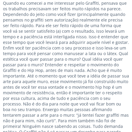
Quando eu comecei a me interessar pelo Graffiti, pensava que
os trabalhos precisavam ser feitos muito rápidos na parece.
Dependendo do jeito como você fizer (principalmente quando
pensamos no graffiti sem autorização) realmente ele precisa
ser feito rápido. Para ele ser feito rápido de uma forma que
você vá se sentir satisfeito (a) com o resultado, isso levará um
tempo e a paciência está interligada nisso. Isso é entender que
esse tempo que você levará para adquirir aquele nível e gostar.
Enfim você ter paciência com o seu processo e isso leva-se um
tempo para você pensar como manusear a lata ou o látex. Qual
estética você quer passar para o muro? Qual idéia você quer
passar para o muro? Entender e respeitar o movimento do
Graffiti e do Hip Hop, antes de mais nada. Acho que é muito
importante. Até o momento que você teve a idéia de passar sua
arte para aquele muro, esse movimento já foi construído muito
antes de você ter essa vontade e o movimento hip hop é um
movimento de resistência, então é importante ter o respeito
por essa cultura, acima de tudo e paciência com o seu
processo. Não é do dia para noite que você vai ficar bom ou
boa no seu trampo. Enxergo muitas pessoas afirmando
tentarem passar a arte para o muro: “já tentei fazer graffiti mas
não é para mim, não curti”. Para mim também não foi de
primeira! Ninguém nasce sabendo as coisas. Tudo demanda
prática. O Graffiti não é só passar um desenho para parede,