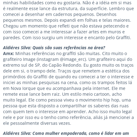
minhas habilidades como eu gostaria. Não é a idéia em si mas
é realmente esse lance da estrutura, da superfície. Lembro que
comecei a desenhar em cadernos pequenos. Desenhos
pequenos mesmos. Depois expandi em folhas e telas maiores.
Chegou um momento que refleti que não estava petecendo e
com isso comecei a me interessar a fazer artes em muros e
paredes. Com isso surgiu um interesse e encanto pelo Graffiti.
Aldiéres Silva: Quais são suas referências na área?
Amx:
Minhas referências no graffiti são muitas. Cito muito o
grafiteiro Image (instagram @image_erc). Um grafiteiro aqui do
extremo sul de SP, do Capão Redondo. Eu gosto muito os traços
dele em si, o trampo dele. Traços que remetem a estética dos
primórdios do Graffiti de quando eu comecei a ter o interesse e
iniciei as minhas pesquisas na cena, como os trampos feitos lá
em Nova Iorque que eu acompanhava pela internet. Ele me
remete esse lance bem raiz. Um estilo meio cartoon, acho
muito legal. Ele como pessoa viveu o movimento hip hop, uma
pessoa que esta disposto a compartilhar os saberes das ruas
com quem tem o interesse em aprender. Acho isso muito legal
nele e por isso eu o tenho como referência, aliás já mencionei a
ele pessoalmente diversas vezes.
Aldiéres Silva: Como mulher empoderada, como é lidar em um