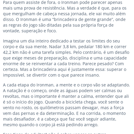
Para quem assiste de fora, o Ironman pode parecer apenas
mais uma prova de resistência. Mas a verdade é que, para os
que mergulham de cabeça nessa jornada, ele vai muito além
disso. O Ironman é uma “brincadeira de gente grande”, onde
as regras do jogo são ditadas pela sua própria força de
vontade, superação e foco.
Imagina um dia inteiro dedicado a testar os limites do seu
corpo e da sua mente. Nadar 3,8 km, pedalar 180 km e correr
42,2 km não é uma tarefa simples. Pelo contrário, é um desafio
que exige meses de preparação, disciplina e uma capacidade
enorme de se reinventar a cada treino. Parece pesado? Com
certeza. Mas a brincadeira aqui é justamente essa: superar o
impossível, se divertir com o que parece insano.
A cada etapa do Ironman, a mente e o corpo vão se adaptando.
A natação é o começo, onde as águas podem ser calmas ou
revoltas, mas o importante é manter a calma, entender que ali
é só o início do jogo. Quando a bicicleta chega, você sente o
vento no rosto, os quilômetros passam devagar, mas a força
vem das pernas e da determinação. E na corrida, o momento
mais desafiador, é a cabeça que faz você seguir adiante,
mesmo quando o corpo já está pedindo arrego.