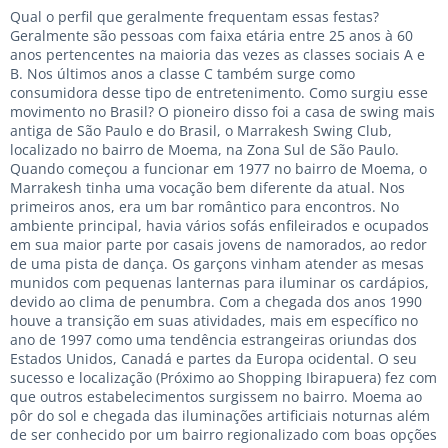
Qual o perfil que geralmente frequentam essas festas?
Geralmente são pessoas com faixa etária entre 25 anos à 60
anos pertencentes na maioria das vezes as classes sociais A e
B. Nos últimos anos a classe C também surge como
consumidora desse tipo de entretenimento. Como surgiu esse
movimento no Brasil? O pioneiro disso foi a casa de swing mais
antiga de São Paulo e do Brasil, o Marrakesh Swing Club,
localizado no bairro de Moema, na Zona Sul de São Paulo.
Quando começou a funcionar em 1977 no bairro de Moema, o
Marrakesh tinha uma vocação bem diferente da atual. Nos
primeiros anos, era um bar romântico para encontros. No
ambiente principal, havia vários sofás enfileirados e ocupados
em sua maior parte por casais jovens de namorados, ao redor
de uma pista de dança. Os garçons vinham atender as mesas
munidos com pequenas lanternas para iluminar os cardápios,
devido ao clima de penumbra. Com a chegada dos anos 1990
houve a transição em suas atividades, mais em específico no
ano de 1997 como uma tendência estrangeiras oriundas dos
Estados Unidos, Canadá e partes da Europa ocidental. O seu
sucesso e localização (Próximo ao Shopping Ibirapuera) fez com
que outros estabelecimentos surgissem no bairro. Moema ao
pôr do sol e chegada das iluminações artificiais noturnas além
de ser conhecido por um bairro regionalizado com boas opções