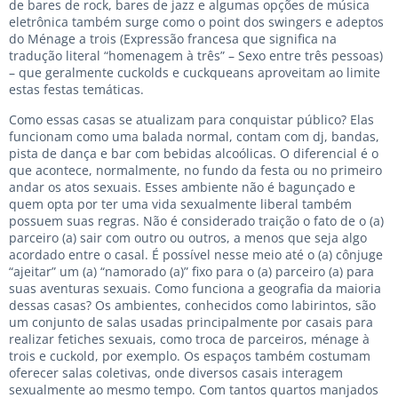
de bares de rock, bares de jazz e algumas opções de música
eletrônica também surge como o point dos swingers e adeptos
do Ménage a trois (Expressão francesa que significa na
tradução literal “homenagem à três” – Sexo entre três pessoas)
– que geralmente cuckolds e cuckqueans aproveitam ao limite
estas festas temáticas.
Como essas casas se atualizam para conquistar público? Elas
funcionam como uma balada normal, contam com dj, bandas,
pista de dança e bar com bebidas alcoólicas. O diferencial é o
que acontece, normalmente, no fundo da festa ou no primeiro
andar os atos sexuais. Esses ambiente não é bagunçado e
quem opta por ter uma vida sexualmente liberal também
possuem suas regras. Não é considerado traição o fato de o (a)
parceiro (a) sair com outro ou outros, a menos que seja algo
acordado entre o casal. É possível nesse meio até o (a) cônjuge
“ajeitar” um (a) “namorado (a)” fixo para o (a) parceiro (a) para
suas aventuras sexuais. Como funciona a geografia da maioria
dessas casas? Os ambientes, conhecidos como labirintos, são
um conjunto de salas usadas principalmente por casais para
realizar fetiches sexuais, como troca de parceiros, ménage à
trois e cuckold, por exemplo. Os espaços também costumam
oferecer salas coletivas, onde diversos casais interagem
sexualmente ao mesmo tempo. Com tantos quartos manjados