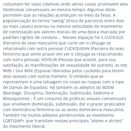
costumam ter salas coletivas onde vários casais promovem atos
libidinosos consensuais ao mesmo tempo. Algumas delas
permitem que as relações aconteçam no meio da festa. A
popularização do termo “swing” (troca de parceiros entre dois
ou mais casais) ocorreu na mesma velocidade do movimento
de contestação aos valores morais de uma época marcada por
padrões rígidos de conduta…. Nesses espaços há o CUCKOLD
(Parceiro do sexo masculino que curte ver o cônjuge se
relacionado com outra pessoa) CUCKQUEAN (Parceira do sexo
feminino que sente prazer em ver o cônjuge se relacionando
com outra pessoa), VOYEUR (Pessoa que assiste, para sua
satisfação, às manifestações de sexualidade de outrem), as Hot
Wife / Slut Wife (Esposas liberadas pelos cuckolds para terem
atos sexuais com outros homens. O símbolo que as
representam é uma tatuagem no corpo ou roupas com o nipe
de Damas de Espadas). Há também os adeptos do BDSM
(Bondage, Disciplina, Dominação, Submissão, Sadismo e
Masoquismo) – É um conjunto de práticas sexuais consensuais
que envolvem dominação, submissão, dor e prazer praticados
com dominância feminina ou as vezes dominância masculina.
Também há muitos adeptos pertencentes ao movimento
LGBTQIAP+ que transitam nesses principais “atores e atrizes”
do movimento liberal.