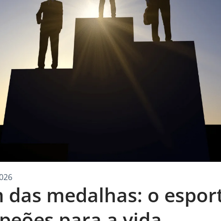
026
 das medalhas: o espor
eões para a vida