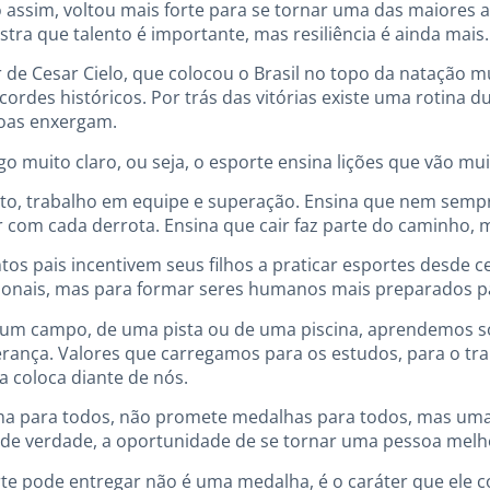
 assim, voltou mais forte para se tornar uma das maiores at
ostra que talento é importante, mas resiliência é ainda mais.
 Cesar Cielo, que colocou o Brasil no topo da natação mu
ordes históricos. Por trás das vitórias existe uma rotina dur
soas enxergam.
go muito claro, ou seja, o esporte ensina lições que vão m
peito, trabalho em equipe e superação. Ensina que nem sem
om cada derrota. Ensina que cair faz parte do caminho, m
antos pais incentivem seus filhos a praticar esportes desde
sionais, mas para formar seres humanos mais preparados pa
 um campo, de uma pista ou de uma piscina, aprendemos 
rança. Valores que carregamos para os estudos, para o trab
a coloca diante de nós.
a para todos, não promete medalhas para todos, mas uma
 de verdade, a oportunidade de se tornar uma pessoa melh
te pode entregar não é uma medalha, é o caráter que ele 