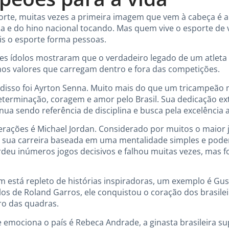
e, muitas vezes a primeira imagem que vem à cabeça é a
da e do hino nacional tocando. Mas quem vive o esporte de 
ois o esporte forma pessoas.
des ídolos mostraram que o verdadeiro legado de um atleta
nos valores que carregam dentro e fora das competições.
isso foi Ayrton Senna. Muito mais do que um tricampeão 
terminação, coragem e amor pelo Brasil. Sua dedicação ex
ua sendo referência de disciplina e busca pela excelência a
ações é Michael Jordan. Considerado por muitos o maior j
 sua carreira baseada em uma mentalidade simples e podero
eu inúmeros jogos decisivos e falhou muitas vezes, mas fo
m está repleto de histórias inspiradoras, um exemplo é Gus
ulos de Roland Garros, ele conquistou o coração dos brasil
tro das quadras.
emociona o país é Rebeca Andrade, a ginasta brasileira su