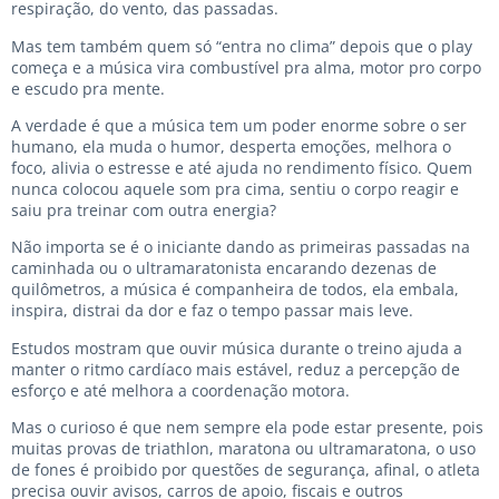
respiração, do vento, das passadas.
Mas tem também quem só “entra no clima” depois que o play
começa e a música vira combustível pra alma, motor pro corpo
e escudo pra mente.
A verdade é que a música tem um poder enorme sobre o ser
humano, ela muda o humor, desperta emoções, melhora o
foco, alivia o estresse e até ajuda no rendimento físico. Quem
nunca colocou aquele som pra cima, sentiu o corpo reagir e
saiu pra treinar com outra energia?
Não importa se é o iniciante dando as primeiras passadas na
caminhada ou o ultramaratonista encarando dezenas de
quilômetros, a música é companheira de todos, ela embala,
inspira, distrai da dor e faz o tempo passar mais leve.
Estudos mostram que ouvir música durante o treino ajuda a
manter o ritmo cardíaco mais estável, reduz a percepção de
esforço e até melhora a coordenação motora.
Mas o curioso é que nem sempre ela pode estar presente, pois
muitas provas de triathlon, maratona ou ultramaratona, o uso
de fones é proibido por questões de segurança, afinal, o atleta
precisa ouvir avisos, carros de apoio, fiscais e outros