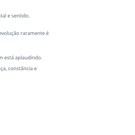
al e sentido.
 evolução raramente é
m está aplaudindo.
ça, constância e