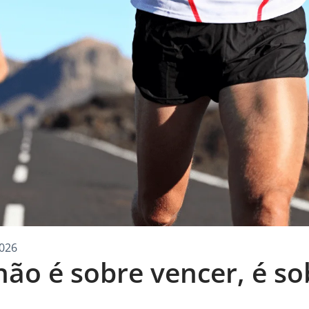
026
não é sobre vencer, é so