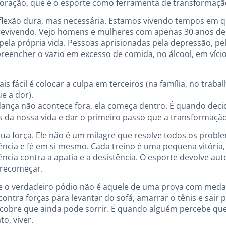
 coração, que é o esporte como ferramenta de transformaçã
eflexão dura, mas necessária. Estamos vivendo tempos em q
revivendo. Vejo homens e mulheres com apenas 30 anos de 
la própria vida. Pessoas aprisionadas pela depressão, pel
reencher o vazio em excesso de comida, no álcool, em víci
is fácil é colocar a culpa em terceiros (na família, no trab
e a dor).
ança não acontece fora, ela começa dentro. É quando deci
da nossa vida e dar o primeiro passo que a transformação 
sua força. Ele não é um milagre que resolve todos os prob
liência e fé em si mesmo. Cada treino é uma pequena vitória
ncia contra a apatia e a desistência. O esporte devolve aut
 recomeçar.
ue o verdadeiro pódio não é aquele de uma prova com medal
ntra forças para levantar do sofá, amarrar o tênis e sair
obre que ainda pode sorrir. É quando alguém percebe que
o, viver.