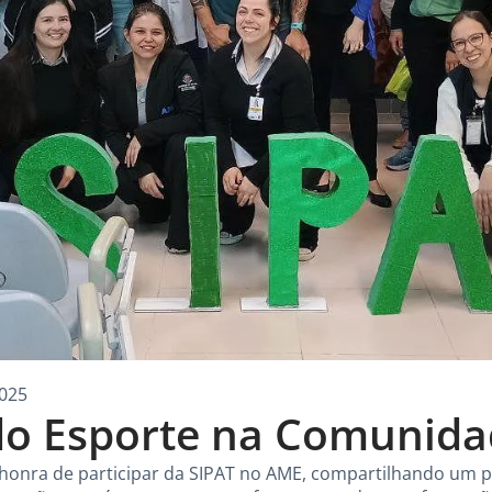
025
do Esporte na Comunida
 a honra de participar da SIPAT no AME, compartilhando u