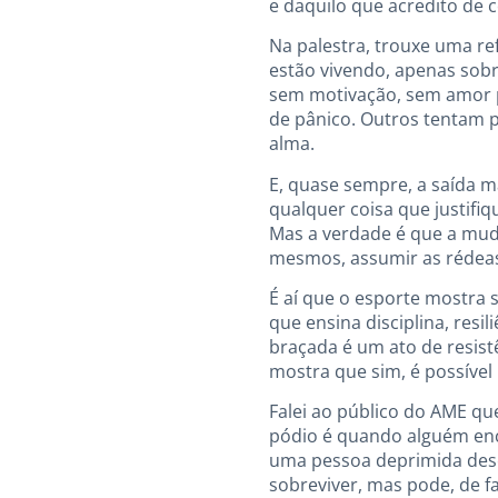
e daquilo que acredito de
Na palestra, trouxe uma r
estão vivendo, apenas sob
sem motivação, sem amor pe
de pânico. Outros tentam p
alma.
E, quase sempre, a saída ma
qualquer coisa que justifiqu
Mas a verdade é que a mud
mesmos, assumir as rédeas 
É aí que o esporte mostra 
que ensina disciplina, resi
braçada é um ato de resistê
mostra que sim, é possível
Falei ao público do AME q
pódio é quando alguém enco
uma pessoa deprimida desc
sobreviver, mas pode, de fat