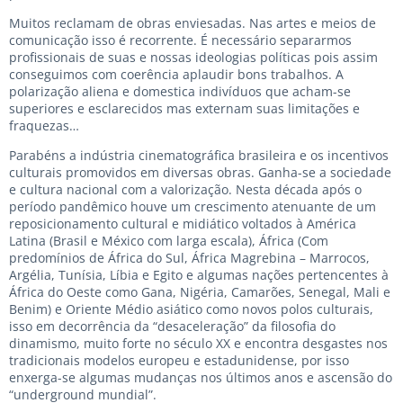
Muitos reclamam de obras enviesadas. Nas artes e meios de
comunicação isso é recorrente. É necessário separarmos
profissionais de suas e nossas ideologias políticas pois assim
conseguimos com coerência aplaudir bons trabalhos. A
polarização aliena e domestica indivíduos que acham-se
superiores e esclarecidos mas externam suas limitações e
fraquezas…
Parabéns a indústria cinematográfica brasileira e os incentivos
culturais promovidos em diversas obras. Ganha-se a sociedade
e cultura nacional com a valorização. Nesta década após o
período pandêmico houve um crescimento atenuante de um
reposicionamento cultural e midiático voltados à América
Latina (Brasil e México com larga escala), África (Com
predomínios de África do Sul, África Magrebina – Marrocos,
Argélia, Tunísia, Líbia e Egito e algumas nações pertencentes à
África do Oeste como Gana, Nigéria, Camarões, Senegal, Mali e
Benim) e Oriente Médio asiático como novos polos culturais,
isso em decorrência da “desaceleração” da filosofia do
dinamismo, muito forte no século XX e encontra desgastes nos
tradicionais modelos europeu e estadunidense, por isso
enxerga-se algumas mudanças nos últimos anos e ascensão do
“underground mundial”.