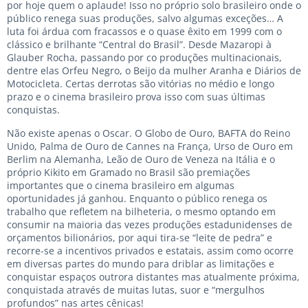
por hoje quem o aplaude! Isso no próprio solo brasileiro onde o
público renega suas produções, salvo algumas exceções… A
luta foi árdua com fracassos e o quase êxito em 1999 com o
clássico e brilhante “Central do Brasil”. Desde Mazaropi à
Glauber Rocha, passando por co produções multinacionais,
dentre elas Orfeu Negro, o Beijo da mulher Aranha e Diários de
Motocicleta. Certas derrotas são vitórias no médio e longo
prazo e o cinema brasileiro prova isso com suas últimas
conquistas.
Não existe apenas o Oscar. O Globo de Ouro, BAFTA do Reino
Unido, Palma de Ouro de Cannes na França, Urso de Ouro em
Berlim na Alemanha, Leão de Ouro de Veneza na Itália e o
próprio Kikito em Gramado no Brasil são premiações
importantes que o cinema brasileiro em algumas
oportunidades já ganhou. Enquanto o público renega os
trabalho que refletem na bilheteria, o mesmo optando em
consumir na maioria das vezes produções estadunidenses de
orçamentos bilionários, por aqui tira-se “leite de pedra” e
recorre-se a incentivos privados e estatais, assim como ocorre
em diversas partes do mundo para driblar as limitações e
conquistar espaços outrora distantes mas atualmente próxima,
conquistada através de muitas lutas, suor e “mergulhos
profundos” nas artes cênicas!