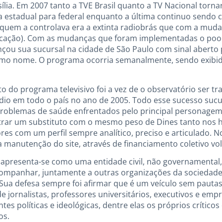
sília. Em 2007 tanto a TVE Brasil quanto a TV Nacional torna
 estadual para federal enquanto a última continuo sendo 
e quem a controlava era a extinta radiobrás que com a mud
cação). Com as mudanças que foram implementadas o pool 
nçou sua sucursal na cidade de São Paulo com sinal aberto
mo nome. O programa ocorria semanalmente, sendo exibido 
 do programa televisivo foi a vez de o observatório ser t
rádio em todo o país no ano de 2005. Todo esse sucesso su
roblemas de saúde enfrentados pelo principal personagem 
ontrar um substituto com o mesmo peso de Dines tanto nos 
res com um perfil sempre analítico, preciso e articulado. 
 manutenção do site, através de financiamento coletivo volu
ão apresenta-se como uma entidade civil, não governamental
companhar, juntamente a outras organizações da sociedade
. Sua defesa sempre foi afirmar que é um veículo sem pauta
de jornalistas, professores universitários, executivos e e
tes políticas e ideológicas, dentre elas os próprios crítico
os.