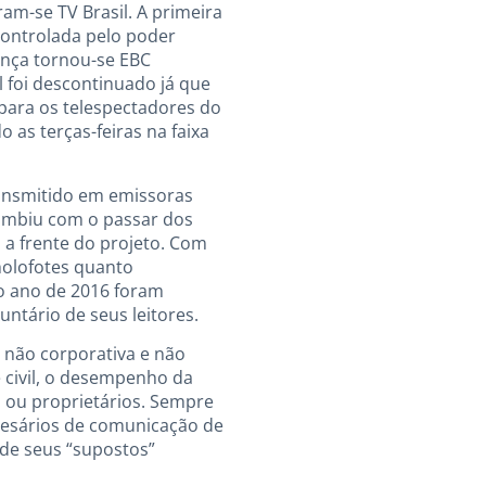
ram-se TV Brasil. A primeira
controlada pelo poder
ança tornou-se EBC
foi descontinuado já que
 para os telespectadores do
as terças-feiras na faixa
ransmitido em emissoras
cumbiu com o passar dos
a frente do projeto. Com
holofotes quanto
No ano de 2016 foram
ntário de seus leitores.
, não corporativa e não
 civil, o desempenho da
s ou proprietários. Sempre
mpresários de comunicação de
s de seus “supostos”