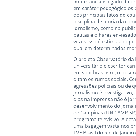
importância e legado do pr
em caráter pedagógico os p
dos principais fatos do co
disciplina de teoria da c
jornalismo, como na publi
pautas e olhares enviesado
vezes isso é estimulado pe
qual em determinados mome
O projeto Observatório da 
universitário e escritor c
em solo brasileiro, o obse
ditam os rumos sociais. Ce
agressões policiais ou de
jornalismo é investigativo
dias na imprensa não é jorn
desenvolvimento do jornal
de Campinas (UNICAMP-SP). 
programa televisivo. A dat
uma bagagem vasta nos prin
TVE Brasil do Rio de Janei