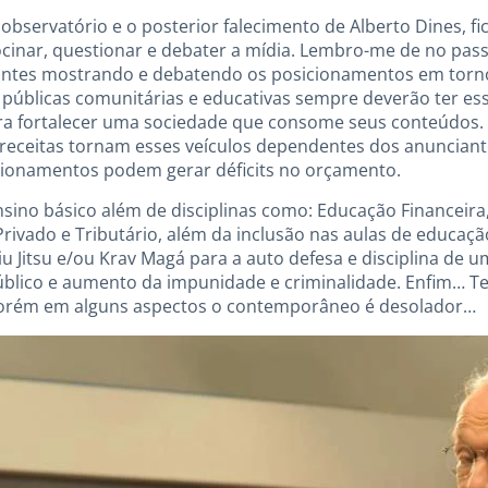
bservatório e o posterior falecimento de Alberto Dines, f
cinar, questionar e debater a mídia. Lembro-me de no p
ntes mostrando e debatendo os posicionamentos em torno 
 públicas comunitárias e educativas sempre deverão ter es
ara fortalecer uma sociedade que consome seus conteúdos.
 receitas tornam esses veículos dependentes dos anunciant
icionamentos podem gerar déficits no orçamento.
ino básico além de disciplinas como: Educação Financeira,
Privado e Tributário, além da inclusão nas aulas de educação
iu Jitsu e/ou Krav Magá para a auto defesa e disciplina de 
blico e aumento da impunidade e criminalidade. Enfim… 
 porém em alguns aspectos o contemporâneo é desolador…