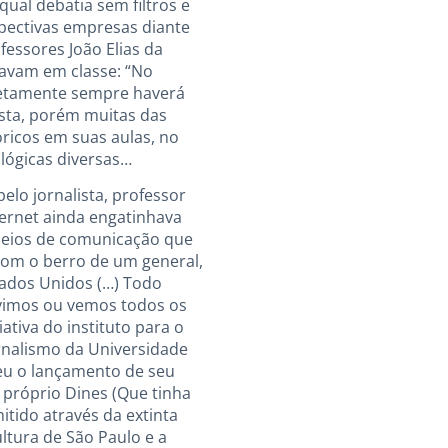
ual debatia sem filtros e
spectivas empresas diante
fessores João Elias da
mavam em classe: “No
retamente sempre haverá
ista, porém muitas das
óricos em suas aulas, no
lógicas diversas…
elo jornalista, professor
ternet ainda engatinhava
s meios de comunicação que
 com o berro de um general,
tados Unidos (…) Todo
ouvimos ou vemos todos os
ativa do instituto para o
rnalismo da Universidade
reu o lançamento de seu
 próprio Dines (Que tinha
tido através da extinta
ltura de São Paulo e a