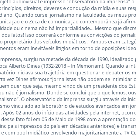
ojeto audiovisual e impresso “observatório da imprensa” o q
rincípios, direitos, deveres e condução da mídia e suas re
tidiano. Quando cursei jornalismo na faculdade, os meus pro
omunicação e o Zeca de comunicação contemporânea já afir
cidade ou cinema não há imparcialidade… Mesmo que disc
 dos fatos! Isso ocorrerá conforme as convicções do jornal
lo proprietário dos veículos midiáticos.” Ambos eram categ
ntos eram inevitáveis litígios em torno de oposições ideo
Imprensa, surgiu na metade da década de 1990, idealizado p
arioca Alberto Dines (1932-2018 – In Memoriam). Quando a in
rvatório iniciava sua trajetória em questionar e debater o
rta vez Dines afirmou: “Jornalistas não podem se intimidar
 quem quer que seja, mesmo vindo de um presidente dos Es
, ou não é jornalismo. Donde se conclui que o que lemos, 
alismo”. O observatório da imprensa surgiu através da inici
ismo vinculado ao laboratório de estudos avançados em jo
Após 02 anos do início das atividades pela internet, ocor
a desse fato foi em 05 de Maio de 1998 com a aprentação do
cipais impressos do país em décadas anteriores) e transmi
ro e com pool midiático envolvendo majoritariamente a TV Cu