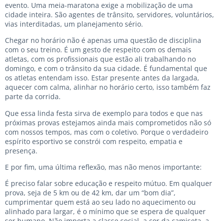
evento. Uma meia-maratona exige a mobilização de uma
cidade inteira. São agentes de trânsito, servidores, voluntários,
vias interditadas, um planejamento sério.
Chegar no horário não é apenas uma questão de disciplina
com o seu treino. É um gesto de respeito com os demais
atletas, com os profissionais que estão ali trabalhando no
domingo, e com o trânsito da sua cidade. É fundamental que
os atletas entendam isso. Estar presente antes da largada,
aquecer com calma, alinhar no horário certo, isso também faz
parte da corrida.
Que essa linda festa sirva de exemplo para todos e que nas
próximas provas estejamos ainda mais comprometidos não só
com nossos tempos, mas com o coletivo. Porque o verdadeiro
espírito esportivo se constrói com respeito, empatia e
presença.
E por fim, uma última reflexão, mas não menos importante:
É preciso falar sobre educação e respeito mútuo. Em qualquer
prova, seja de 5 km ou de 42 km, dar um “bom dia”,
cumprimentar quem está ao seu lado no aquecimento ou
alinhado para largar, é o mínimo que se espera de qualquer
ser humano. Não importa a classe social, a cor da camiseta, a