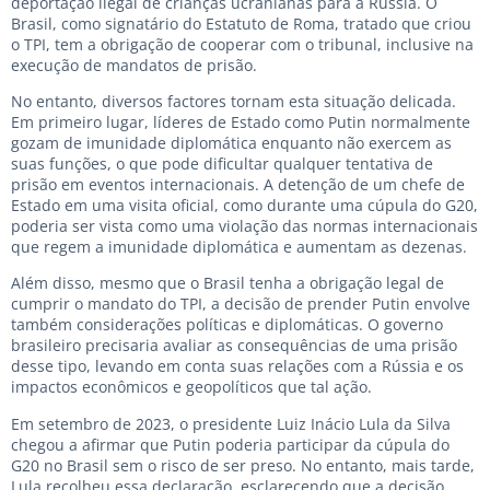
deportação ilegal de crianças ucranianas para a Rússia. O
Brasil, como signatário do Estatuto de Roma, tratado que criou
o TPI, tem a obrigação de cooperar com o tribunal, inclusive na
execução de mandatos de prisão.
No entanto, diversos factores tornam esta situação delicada.
Em primeiro lugar, líderes de Estado como Putin normalmente
gozam de imunidade diplomática enquanto não exercem as
suas funções, o que pode dificultar qualquer tentativa de
prisão em eventos internacionais. A detenção de um chefe de
Estado em uma visita oficial, como durante uma cúpula do G20,
poderia ser vista como uma violação das normas internacionais
que regem a imunidade diplomática e aumentam as dezenas.
Além disso, mesmo que o Brasil tenha a obrigação legal de
cumprir o mandato do TPI, a decisão de prender Putin envolve
também considerações políticas e diplomáticas. O governo
brasileiro precisaria avaliar as consequências de uma prisão
desse tipo, levando em conta suas relações com a Rússia e os
impactos econômicos e geopolíticos que tal ação.
Em setembro de 2023, o presidente Luiz Inácio Lula da Silva
chegou a afirmar que Putin poderia participar da cúpula do
G20 no Brasil sem o risco de ser preso. No entanto, mais tarde,
Lula recolheu essa declaração, esclarecendo que a decisão