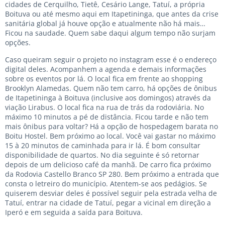
cidades de Cerquilho, Tietê, Cesário Lange, Tatuí, a própria
Boituva ou até mesmo aqui em Itapetininga, que antes da crise
sanitária global já houve opção e atualmente não há mais…
Ficou na saudade. Quem sabe daqui algum tempo não surjam
opções.
Caso queiram seguir o projeto no instagram esse é o endereço
digital deles. Acompanhem a agenda e demais informações
sobre os eventos por lá. O local fica em frente ao shopping
Brooklyn Alamedas. Quem não tem carro, há opções de ônibus
de Itapetininga à Boituva (inclusive aos domingos) através da
viação Lirabus. O local fica na rua de trás da rodoviária. No
máximo 10 minutos a pé de distância. Ficou tarde e não tem
mais ônibus para voltar? Há a opção de hospedagem barata no
Boitu Hostel. Bem próximo ao local. Você vai gastar no máximo
15 à 20 minutos de caminhada para ir lá. É bom consultar
disponibilidade de quartos. No dia seguinte é só retornar
depois de um delicioso café da manhã. De carro fica próximo
da Rodovia Castello Branco SP 280. Bem próximo a entrada que
consta o letreiro do município. Atentem-se aos pedágios. Se
quiserem desviar deles é possível seguir pela estrada velha de
Tatuí, entrar na cidade de Tatuí, pegar a vicinal em direção a
Iperó e em seguida a saída para Boituva.