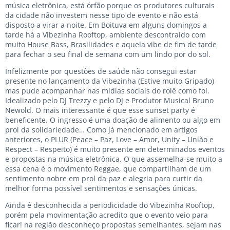
música eletrônica, está órfão porque os produtores culturais
da cidade não investem nesse tipo de evento e não está
disposto a virar a noite. Em Boituva em alguns domingos a
tarde há a Vibezinha Rooftop, ambiente descontraído com
muito House Bass, Brasilidades e aquela vibe de fim de tarde
para fechar o seu final de semana com um lindo por do sol.
Infelizmente por questões de saúde não consegui estar
presente no lançamento da Vibezinha (Estive muito Gripado)
mas pude acompanhar nas mídias sociais do rolê como foi.
Idealizado pelo DJ Trezzy e pelo DJ e Produtor Musical Bruno
Newold. O mais interessante é que esse sunset party é
beneficente. O ingresso é uma doação de alimento ou algo em
prol da solidariedade… Como já mencionado em artigos
anteriores, o PLUR (Peace – Paz, Love – Amor, Unity – União e
Respect – Respeito) é muito presente em determinados eventos
e propostas na música eletrônica. O que assemelha-se muito a
essa cena é o movimento Reggae, que compartilham de um
sentimento nobre em prol da paz e alegria para curtir da
melhor forma possível sentimentos e sensações únicas.
Ainda é desconhecida a periodicidade do Vibezinha Rooftop,
porém pela movimentação acredito que o evento veio para
ficar! na região desconheço propostas semelhantes, sejam nas