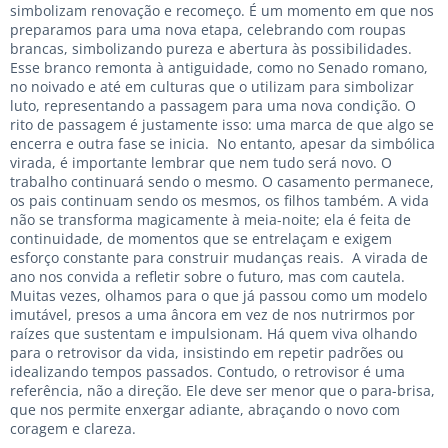
simbolizam renovação e recomeço. É um momento em que nos
preparamos para uma nova etapa, celebrando com roupas
brancas, simbolizando pureza e abertura às possibilidades.
Esse branco remonta à antiguidade, como no Senado romano,
no noivado e até em culturas que o utilizam para simbolizar
luto, representando a passagem para uma nova condição. O
rito de passagem é justamente isso: uma marca de que algo se
encerra e outra fase se inicia. No entanto, apesar da simbólica
virada, é importante lembrar que nem tudo será novo. O
trabalho continuará sendo o mesmo. O casamento permanece,
os pais continuam sendo os mesmos, os filhos também. A vida
não se transforma magicamente à meia-noite; ela é feita de
continuidade, de momentos que se entrelaçam e exigem
esforço constante para construir mudanças reais. A virada de
ano nos convida a refletir sobre o futuro, mas com cautela.
Muitas vezes, olhamos para o que já passou como um modelo
imutável, presos a uma âncora em vez de nos nutrirmos por
raízes que sustentam e impulsionam. Há quem viva olhando
para o retrovisor da vida, insistindo em repetir padrões ou
idealizando tempos passados. Contudo, o retrovisor é uma
referência, não a direção. Ele deve ser menor que o para-brisa,
que nos permite enxergar adiante, abraçando o novo com
coragem e clareza.