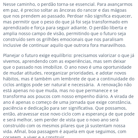
Nesse caminho, o perdão torna-se essencial. Para avançarmos
em paz, é preciso soltar as âncoras do rancor e das mágoas
que nos prendem ao passado. Perdoar não significa esquecer,
mas permitir que o peso do que já foi seja transformado em
aprendizado e força para seguir adiante. O perdão liberta e
amplia nosso campo de visão, permitindo que o futuro seja
construído sem os grilhões emocionais que nos paralisam
inclusive de continuar aquilo que outrora fora maravilhoso.
Planejar o futuro exige equilíbrio: precisamos valorizar o que já
vivemos, aprendendo com as experiências, mas sem deixar
que o passado nos imobilize. O ano novo é uma oportunidade
de mudar atitudes, reorganizar prioridades, e adotar novos
hábitos, mas é também um lembrete de que a continuidade do
ciclos antigos pode ser natural e necessária. A renovação não
está apenas no que muda, mas no que permanece e se
transforma aos poucos com nosso empenho diário. A virada de
ano é apenas o começo de uma jornada que exige constância,
paciência e dedicação para ser significativa. Que possamos,
então, atravessar esse novo ciclo com a esperança de que pode
e será melhor, sem perder de vista que o novo ano será
construído com os mesmos pilares que já sustentam nossa
vida. Afinal, boa passagem é aquela em que seguimos, com
coragem, a viver e a construir.