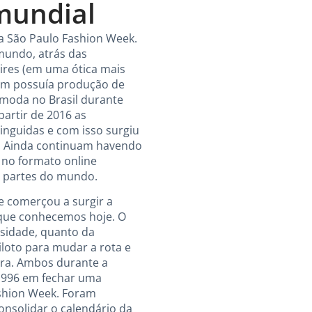
mundial
a São Paulo Fashion Week.
 mundo, atrás das
Aires (em uma ótica mais
mbém possuía produção de
moda no Brasil durante
partir de 2016 as
inguidas e com isso surgiu
. Ainda continuam havendo
 no formato online
s partes do mundo.
de comerçou a surgir a
 que conhecemos hoje. O
osidade, quanto da
loto para mudar a rota e
eira. Ambos durante a
 1996 em fechar uma
ashion Week. Foram
onsolidar o calendário da