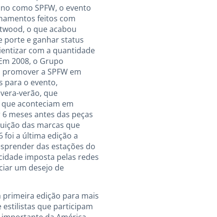
ano como SPFW, o evento
rnamentos feitos com
stwood, o que acabou
 porte e ganhar status
cientizar com a quantidade
 Em 2008, o Grupo
 a promover a SPFW em
 para o evento,
avera-verão, que
o, que aconteciam em
r 6 meses antes das peças
ibuição das marcas que
foi a última edição a
desprender das estações do
cidade imposta pelas redes
aciar um desejo de
 primeira edição para mais
estilistas que participam