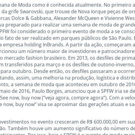
mana de Moda como é conhecida atualmente. No primeiro 
 da grife Swarovski, que trouxe de Nova Iorque peças de o
marcas Dolce & Gabbana, Alexander McQueen e Vivienne We
ava preparado para realizar uma semana de moda de grande
 SPFW foi considerado o primeiro evento de moda a se cons
o fato de ser realizado em parques públicos de São Paulo.
a empresa holding InBrands. A partir da ação, começaram
orcionou um número maior de investidores e patrocinadores
mercado fashion brasileiro. Em 2013, os desfiles de prim
m transferidos para março e os desfiles de outono-invern
s para outubro. Desde então, os desfiles passaram a ocorre
litando, assim, uma melhoria na produção, logística e distr
anto, a semana de moda que aconteceu em outubro de 2016 
 maio de 2016, Paulo Borges, anunciou que a SPFW iria se 
See now, buy now (“veja agora, compre agora”). Com a velo
ee now, buy now” visa se aproximar das gerações atuais e s
investimentos no evento cresceram de R$ 600.000,00 em sua
ção. Também houve um aumento significativo do número de 