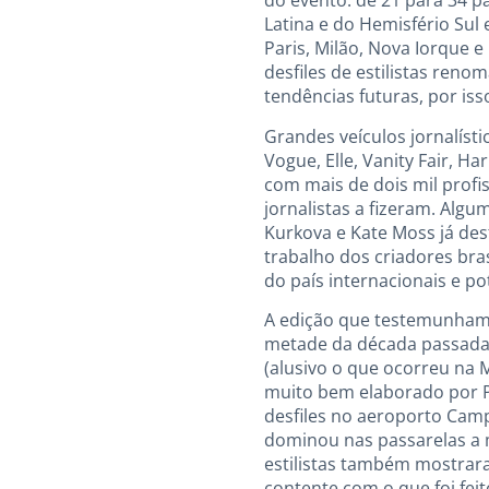
do evento: de 21 para 34 p
Latina e do Hemisfério Su
Paris, Milão, Nova Iorque 
desfiles de estilistas reno
tendências futuras, por iss
Grandes veículos jornalísti
Vogue, Elle, Vanity Fair, H
com mais de dois mil profis
jornalistas a fizeram. Al
Kurkova e Kate Moss já des
trabalho dos criadores bra
do país internacionais e po
A edição que testemunhamo
metade da década passada 
(alusivo o que ocorreu na 
muito bem elaborado por P
desfiles no aeroporto Cam
dominou nas passarelas a m
estilistas também mostrar
contente com o que foi fei