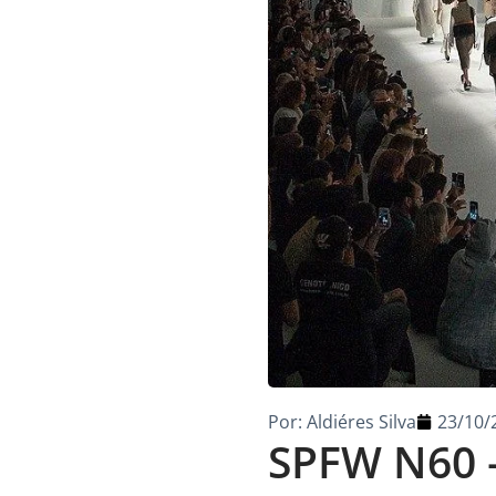
Por:
Aldiéres Silva
23/10/
SPFW N60 –