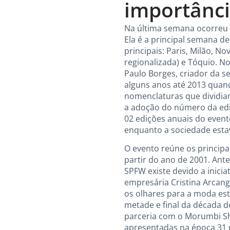
importânci
Na última semana ocorreu 
Ela é a principal semana d
principais: Paris, Milão, 
regionalizada) e Tóquio. N
Paulo Borges, criador da 
alguns anos até 2013 quando
nomenclaturas que dividia
a adoção do número da ed
02 edições anuais do even
enquanto a sociedade esta
O evento reúne os principai
partir do ano de 2001. An
SPFW existe devido a inici
empresária Cristina Arcang
os olhares para a moda estr
metade e final da década 
parceria com o Morumbi Sh
apresentadas na época 31 m