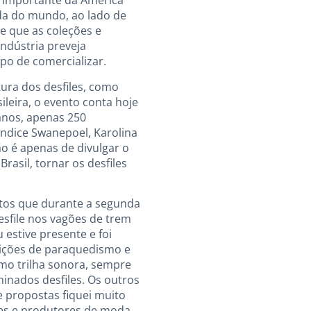
s importante da América
da do mundo, ao lado de
e que as coleções e
indústria preveja
mpo de comercializar.
tura dos desfiles, como
ileira, o evento conta hoje
 anos, apenas 250
ndice Swanepoel, Karolina
o é apenas de divulgar o
asil, tornar os desfiles
tos que durante a segunda
sfile nos vagões de trem
estive presente e foi
bições de paraquedismo e
mo trilha sonora, sempre
minados desfiles. Os outros
 propostas fiquei muito
res e produtores de moda.