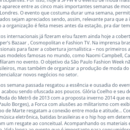
articipantes. Por isso, hoje a SPFW é o evento de moda mai
l e aparece entre as cinco mais importantes semanas de mo
e Londres. O evento que costuma durar uma semana, permit
mados sejam apreciados sendo, assim, relevante para que a 
o a organização é feita meses antes da estação, pra dar te
cos internacionais já fizeram e/ou fazem ainda hoje a cober
arper’s Bazaar , Cosmopolitan e Fashion TV. Na imprensa bras
sionais para fazer a cobertura jornalística – nos primeiros
gumas modelos famosas no mundo, como Naomi Campbell, Ca
filaram no evento. O objetivo da São Paulo Fashion Week nã
sileiros, mas também de organizar a produção de moda do Br
tencializar novos negócios no setor.
s semana passada resgatou a essência e ousadia do even
acabou sendo ofuscada aos poucos. Glória Coelho e seu de
Moda do Metrô de 2013 com a proposta inverno 2014 que eu 
aulo Borges), a Forca com alusões ao militarismo com exi
po de Marte resgatam a conexão entre moda e atitude… Co
úsica eletrônica, batidas brasileiras e o hip hop em deter
am um resgate ao conceitual. Acompanhando os materiais e
to. Vida longa ao evento que é importante para consumido