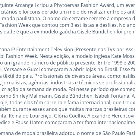
guinte Arcangeli criou a Phytoervas Fashion Award, um even
icitários e foi considerado um meio de rivalizar entre os an
 moda paulistana. O nome do certame remete a empresa de C
shion Week que contou com 3 estilistas e desfiles. No an
osidade é que a ex-modelo gaúcha Gisele Bündchen foi pr
.
ana E! Entertainment Television (Presente nas TVs por Assin
 Fashion Week. Nesta edição, a modelo inglesa Kate Moss 
indo um grande número de público presente. Entre 1998 e 20
, Versace e Gucci começaram a abrir lojas no Brasil. Esse
ia têxtil do país. Profissionais de diversos áreas, como: esti
 jornalistas, agências, indústrias e técnicos se profission
à criação da semana de moda. Foi nesse período que começ
como Shirley Mallmann, Gisele Bündchen, Isabeli Fontana, 
oje, todas elas têm carreira e fama internacional, que tr
ambém durante esses anos que muitas marcas brasileiras com
ta, Reinaldo Lourenço, Glória Coelho, Alexandre Herchcovi
Iódice e Fause Haten começaram a ter fama internacionalme
semana de moda brasileira adotou o nome de São Paulo Fa