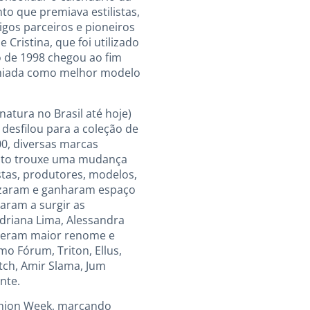
to que premiava estilistas,
tigos parceiros e pioneiros
ristina, que foi utilizado
o de 1998 chegou ao fim
emiada como melhor modelo
atura no Brasil até hoje)
desfilou para a coleção de
00, diversas marcas
 fato trouxe uma mudança
listas, produtores, modelos,
alizaram e ganharam espaço
aram a surgir as
Adriana Lima, Alessandra
ouxeram maior renome e
o Fórum, Triton, Ellus,
tch, Amir Slama, Jum
nte.
shion Week, marcando