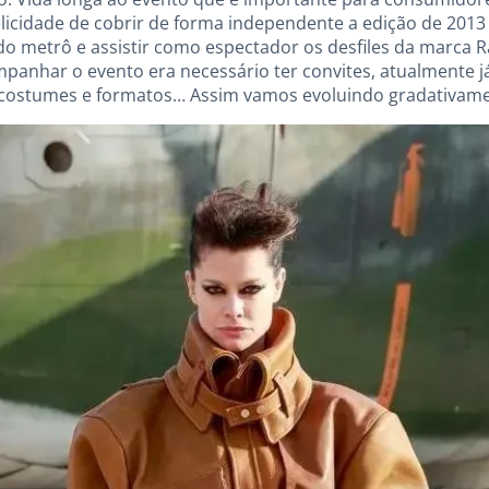
elicidade de cobrir de forma independente a edição de 2013
do metrô e assistir como espectador os desfiles da marca R
anhar o evento era necessário ter convites, atualmente j
 costumes e formatos… Assim vamos evoluindo gradativame