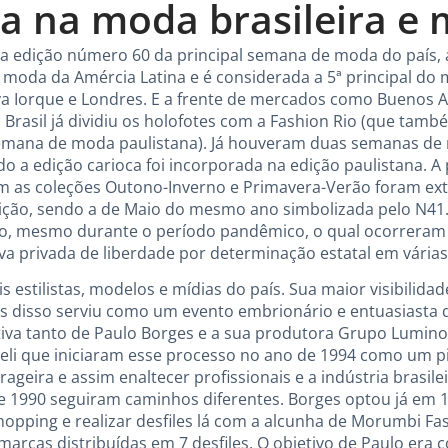
a na moda brasileira e 
a edição número 60 da principal semana de moda do país, 
e moda da Amércia Latina e é considerada a 5ª principal do
Nova Iorque e Londres. E a frente de mercados como Buenos 
o Brasil já dividiu os holofotes com a Fashion Rio (que ta
semana de moda paulistana). Já houveram duas semanas de 
 a edição carioca foi incorporada na edição paulistana. A 
m as coleções Outono-Inverno e Primavera-Verão foram ext
ição, sendo a de Maio do mesmo ano simbolizada pelo N41
to, mesmo durante o período pandêmico, o qual ocorreram
va privada de liberdade por determinação estatal em vária
s estilistas, modelos e mídias do país. Sua maior visibilida
tes disso serviu como um evento embrionário e entuasiasta
ativa tanto de Paulo Borges e a sua produtora Grupo Lumin
eli que iniciaram esse processo no ano de 1994 como um pi
ageira e assim enaltecer profissionais e a indústria brasil
de 1990 seguiram caminhos diferentes. Borges optou já em
opping e realizar desfiles lá com a alcunha de Morumbi F
arcas distribuídas em 7 desfiles. O objetivo de Paulo era c