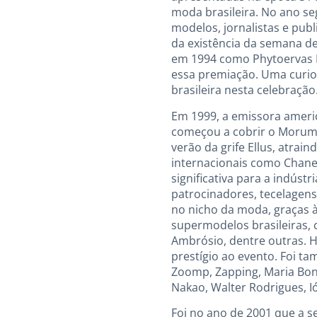
moda brasileira. No ano se
modelos, jornalistas e publ
da existência da semana de
em 1994 como Phytoervas Fa
essa premiação. Uma curi
brasileira nesta celebração
Em 1999, a emissora americ
começou a cobrir o Morumbi
verão da grife Ellus, atra
internacionais como Chanel
significativa para a indústr
patrocinadores, tecelagens,
no nicho da moda, graças 
supermodelos brasileiras, 
Ambrósio, dentre outras. H
prestígio ao evento. Foi t
Zoomp, Zapping, Maria Boni
Nakao, Walter Rodrigues, 
Foi no ano de 2001 que a 