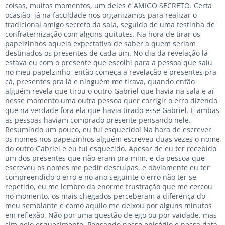
coisas, muitos momentos, um deles é AMIGO SECRETO. Certa
ocasião, já na faculdade nos organizamos para realizar o
tradicional amigo secreto da sala, seguido de uma festinha de
confraternização com alguns quitutes. Na hora de tirar os
papeizinhos aquela expectativa de saber a quem seriam
destinados os presentes de cada um. No dia da revelação lá
estava eu com o presente que escolhi para a pessoa que saiu
no meu papelzinho, então começa a revelação e presentes pra
cá, presentes pra lá e ninguém me tirava, quando então
alguém revela que tirou o outro Gabriel que havia na sala e aí
nesse momento uma outra pessoa quer corrigir o erro dizendo
que na verdade fora ela que havia tirado esse Gabriel. E ambas
as pessoas haviam comprado presente pensando nele.
Resumindo um pouco, eu fui esquecido! Na hora de escrever
os nomes nos papeizinhos alguém escreveu duas vezes o nome
do outro Gabriel e eu fui esquecido. Apesar de eu ter recebido
um dos presentes que não eram pra mim, e da pessoa que
escreveu os nomes me pedir desculpas, e obviamente eu ter
compreendido o erro e no ano seguinte o erro não ter se
repetido, eu me lembro da enorme frustração que me cercou
no momento, os mais chegados perceberam a diferença do
meu semblante e como aquilo me deixou por alguns minutos
em reflexão. Não por uma questão de ego ou por vaidade, mas
sim pelo esquecimento. Pensando nesse episódio e nessa data