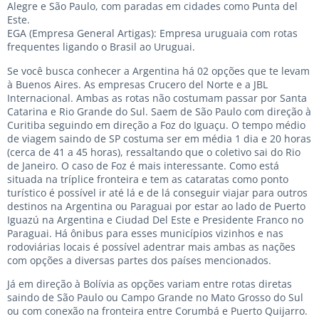
Alegre e São Paulo, com paradas em cidades como Punta del
Este.
EGA (Empresa General Artigas): Empresa uruguaia com rotas
frequentes ligando o Brasil ao Uruguai.
Se você busca conhecer a Argentina há 02 opções que te levam
à Buenos Aires. As empresas Crucero del Norte e a JBL
Internacional. Ambas as rotas não costumam passar por Santa
Catarina e Rio Grande do Sul. Saem de São Paulo com direção à
Curitiba seguindo em direção a Foz do Iguaçu. O tempo médio
de viagem saindo de SP costuma ser em média 1 dia e 20 horas
(cerca de 41 a 45 horas), ressaltando que o coletivo sai do Rio
de Janeiro. O caso de Foz é mais interessante. Como está
situada na tríplice fronteira e tem as cataratas como ponto
turístico é possível ir até lá e de lá conseguir viajar para outros
destinos na Argentina ou Paraguai por estar ao lado de Puerto
Iguazú na Argentina e Ciudad Del Este e Presidente Franco no
Paraguai. Há ônibus para esses municípios vizinhos e nas
rodoviárias locais é possível adentrar mais ambas as nações
com opções a diversas partes dos países mencionados.
Já em direção à Bolívia as opções variam entre rotas diretas
saindo de São Paulo ou Campo Grande no Mato Grosso do Sul
ou com conexão na fronteira entre Corumbá e Puerto Quijarro.