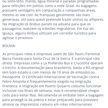
ou semi-leito, manta, água mineral e paradas programadas
para refeições em pontos como a rede Graal. As bagagens
possuem vantagéns em comparação a companhias áreas,
mesmo as low cost. As franquias geralmente são mais
generosas, útil para quem pretende trazer vinhos ou alfajores.
Na imigração os ônibus param na aduana para que os
passageiros realizem os trâmites migratórios. Em Foz do
Iguaçu, alguns ônibus utilizam um corredor turístico para
agilizar o processo.
BOLÍVIA:
As principais rotas e empresas saem de São Paulo (Terminal
Barra Funda) para Santa Cruz de la Sierra: É a principal rota
direta. Empresas como a La Preferida Bus e Crucenha operam
o trecho. A documentação para brasileiros, basta o RG original
(em bom estado e com menos de 10 anos de emissão) ou
Passaporte. O Certificado Internacional de Vacinação contra
Febre Amarela é frequentemente exigido na imigração.
Fronteira: A imigração em Puerto Quijarro costuma funcionar
inclusive nos finais de semana, mas é recomendável chegar
cedo para evitar filas. Recomenda-se embalar bem a bagagem
para protegê-la da poeira e estar preparado para possíveis
atrasos ou imprevistos comuns em rotas internacionais