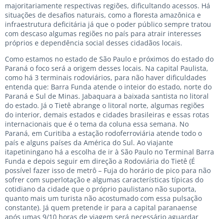
majoritariamente respectivas regiões, dificultando acessos. Há
situações de desafios naturais, como a floresta amazônica e
infraestrutura deficitária já que o poder público sempre tratou
com descaso algumas regiões no país para atrair interesses
próprios e dependência social desses cidadãos locais.
Como estamos no estado de São Paulo e próximos do estado do
Paraná o foco será a origem desses locais. Na capital Paulista,
como há 3 terminais rodoviários, para não haver dificuldades
entenda que: Barra Funda atende o inteior do estado, norte do
Paraná e Sul de Minas. Jabaquara a baixada santista no litoral
do estado. Já o Tietê abrange o litoral norte, algumas regiões
do interior, demais estados e cidades brasileiras e essas rotas
internacionais que é o tema da coluna essa semana. No
Paraná, em Curitiba a estação rodoferroviária atende todo o
país e alguns países da América do Sul. Ao viajante
itapetiningano há a escolha de ir à São Paulo no Terminal Barra
Funda e depois seguir em direção a Rodoviária do Tietê (É
possível fazer isso de metrô – Fuja do horário de pico para não
sofrer com superlotação e algumas características típicas do
cotidiano da cidade que o próprio paulistano não suporta,
quanto mais um turista não acostumado com essa pulsação
constante). Já quem pretende ir para a capital paranaense
após umas 9/10 horas de viagem será necessário aguardar