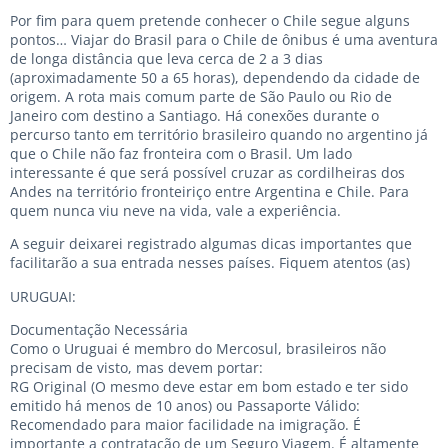
Por fim para quem pretende conhecer o Chile segue alguns
pontos… Viajar do Brasil para o Chile de ônibus é uma aventura
de longa distância que leva cerca de 2 a 3 dias
(aproximadamente 50 a 65 horas), dependendo da cidade de
origem. A rota mais comum parte de São Paulo ou Rio de
Janeiro com destino a Santiago. Há conexões durante o
percurso tanto em território brasileiro quando no argentino já
que o Chile não faz fronteira com o Brasil. Um lado
interessante é que será possível cruzar as cordilheiras dos
Andes na território fronteiriço entre Argentina e Chile. Para
quem nunca viu neve na vida, vale a experiência.
A seguir deixarei registrado algumas dicas importantes que
facilitarão a sua entrada nesses países. Fiquem atentos (as)
URUGUAI:
Documentação Necessária
Como o Uruguai é membro do Mercosul, brasileiros não
precisam de visto, mas devem portar:
RG Original (O mesmo deve estar em bom estado e ter sido
emitido há menos de 10 anos) ou Passaporte Válido:
Recomendado para maior facilidade na imigração. É
importante a contratação de um Seguro Viagem. É altamente