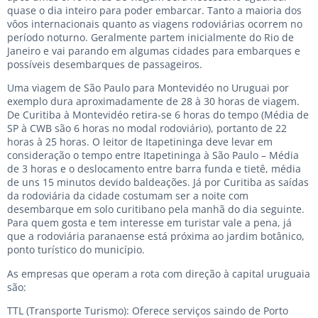
quase o dia inteiro para poder embarcar. Tanto a maioria dos
vôos internacionais quanto as viagens rodoviárias ocorrem no
período noturno. Geralmente partem inicialmente do Rio de
Janeiro e vai parando em algumas cidades para embarques e
possíveis desembarques de passageiros.
Uma viagem de São Paulo para Montevidéo no Uruguai por
exemplo dura aproximadamente de 28 à 30 horas de viagem.
De Curitiba à Montevidéo retira-se 6 horas do tempo (Média de
SP à CWB são 6 horas no modal rodoviário), portanto de 22
horas à 25 horas. O leitor de Itapetininga deve levar em
consideração o tempo entre Itapetininga à São Paulo – Média
de 3 horas e o deslocamento entre barra funda e tietê, média
de uns 15 minutos devido baldeações. Já por Curitiba as saídas
da rodoviária da cidade costumam ser a noite com
desembarque em solo curitibano pela manhã do dia seguinte.
Para quem gosta e tem interesse em turistar vale a pena, já
que a rodoviária paranaense está próxima ao jardim botânico,
ponto turístico do município.
As empresas que operam a rota com direção à capital uruguaia
são:
TTL (Transporte Turismo): Oferece serviços saindo de Porto