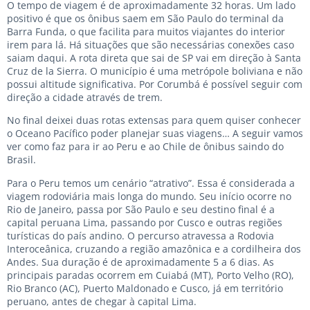
O tempo de viagem é de aproximadamente 32 horas. Um lado
positivo é que os ônibus saem em São Paulo do terminal da
Barra Funda, o que facilita para muitos viajantes do interior
irem para lá. Há situações que são necessárias conexões caso
saiam daqui. A rota direta que sai de SP vai em direção à Santa
Cruz de la Sierra. O município é uma metrópole boliviana e não
possui altitude significativa. Por Corumbá é possível seguir com
direção a cidade através de trem.
No final deixei duas rotas extensas para quem quiser conhecer
o Oceano Pacífico poder planejar suas viagens… A seguir vamos
ver como faz para ir ao Peru e ao Chile de ônibus saindo do
Brasil.
Para o Peru temos um cenário “atrativo”. Essa é considerada a
viagem rodoviária mais longa do mundo. Seu início ocorre no
Rio de Janeiro, passa por São Paulo e seu destino final é a
capital peruana Lima, passando por Cusco e outras regiões
turísticas do país andino. O percurso atravessa a Rodovia
Interoceânica, cruzando a região amazônica e a cordilheira dos
Andes. Sua duração é de aproximadamente 5 a 6 dias. As
principais paradas ocorrem em Cuiabá (MT), Porto Velho (RO),
Rio Branco (AC), Puerto Maldonado e Cusco, já em território
peruano, antes de chegar à capital Lima.