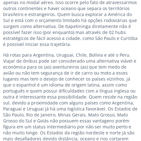
apenas no modal aéreo. Isso ocorre pelo fato de atravessarmos
outros continentes e haver oceano que separa os territórios
brasileiro e estrangeiros. Quem busca explorar a América do
Sul e está com o orçamento limitado há opções rodoviárias que
surgem como alternativa. De Itapetininga diretamente não é
possível fazer isso (por enquanto) mas através de 02 hubs
estratégicos de fácil acesso a cidade, como São Paulo e Curitiba
é possível iniciar essa trajetória.
Há rotas para Argentina, Uruguai, Chile, Bolívia e até o Peru.
Viajar de ônibus pode ser considerado uma alternativa viável e
econômica para os (as) aventureiros (as) que tem medo de
avião ou não tem segurança de ir de carro ou moto a esses
lugares mas tem o desejo de conhecer os países vizinhos, já
que o espanhol é um idioma de origem latina, assim como
português e quem possui dificuldades com a língua inglesa ou
outra é interessante essa possibilidade. Quem reside na região
sul, devido a proximidade com alguns países como Argentina,
Paraguai e Uruguai já há uma logística favorável. Os Estados de
São Paulo, Rio de Janeiro, Minas Gerais, Mato Grosso, Mato
Grosso do Sul e Goiás não possuem essas vantagens porém
figura em um status intermediário por não ser muito perto e
não muito longe. Os Estados da região nordeste e norte já são
mais desafiadores devido distância, oceano e rios cortarem