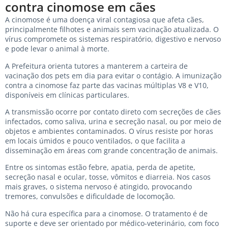
contra cinomose em cães
A cinomose é uma doença viral contagiosa que afeta cães,
principalmente filhotes e animais sem vacinação atualizada. O
vírus compromete os sistemas respiratório, digestivo e nervoso
e pode levar o animal à morte.
A Prefeitura orienta tutores a manterem a carteira de
vacinação dos pets em dia para evitar o contágio. A imunização
contra a cinomose faz parte das vacinas múltiplas V8 e V10,
disponíveis em clínicas particulares.
A transmissão ocorre por contato direto com secreções de cães
infectados, como saliva, urina e secreção nasal, ou por meio de
objetos e ambientes contaminados. O vírus resiste por horas
em locais úmidos e pouco ventilados, o que facilita a
disseminação em áreas com grande concentração de animais.
Entre os sintomas estão febre, apatia, perda de apetite,
secreção nasal e ocular, tosse, vômitos e diarreia. Nos casos
mais graves, o sistema nervoso é atingido, provocando
tremores, convulsões e dificuldade de locomoção.
Não há cura específica para a cinomose. O tratamento é de
suporte e deve ser orientado por médico-veterinário, com foco