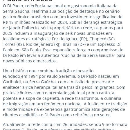
O Di Paolo, referência nacional em gastronomia italiana da
Serra Gaúcha, reafirma sua posição de destaque no cenário
gastronômico brasileiro com um investimento significativo de
R$ 18 milhões realizado em 2024. Sob a liderança estratégica
de Jandir Dalberto, sócio-proprietário da rede, os planos para
2025 incluem a inauguração de seis novas unidades em
localidades estratégicas: Foz do Iguaçu (PR), Chapecó (SC),
Torres (RS), Rio de Janeiro (RJ), Brasília (DF) e um Expresso Di
Paolo em São Paulo. Essa expansão reforça o compromisso do
Di Paolo em levar a autêntica “Cucina della Serra Gaúcha” para
novos públicos e mercados.
Uma história que combina tradição e inovação
Fundado em 1994 por Paulo Geremia, o Di Paolo nasceu em
Garibaldi, na Serra Gaúcha, com a missão de preservar e
enaltecer a rica herança italiana trazida pelos imigrantes. Com
pratos icônicos como o premiado galeto al primo canto, a
polenta e a sopa de capeletti, a rede transformou a culinária
de imigração em um fenômeno nacional. A fusão entre tradição
e modernidade na experiência gastronômica atrai gerações de
clientes e solidifica o Di Paolo como referência no setor.
Atualmente, a rede conta com 26 unidades, sendo 9 no formato
Expresso Di Paolo, que oferece uma experiência prática e