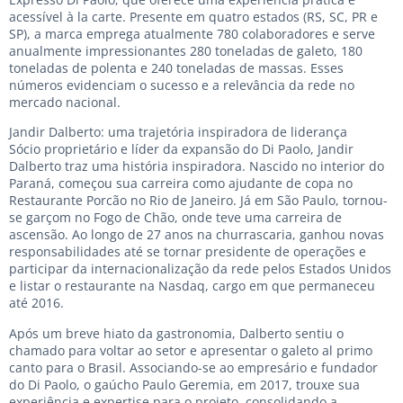
acessível à la carte. Presente em quatro estados (RS, SC, PR e
SP), a marca emprega atualmente 780 colaboradores e serve
anualmente impressionantes 280 toneladas de galeto, 180
toneladas de polenta e 240 toneladas de massas. Esses
números evidenciam o sucesso e a relevância da rede no
mercado nacional.
Jandir Dalberto: uma trajetória inspiradora de liderança
Sócio proprietário e líder da expansão do Di Paolo, Jandir
Dalberto traz uma história inspiradora. Nascido no interior do
Paraná, começou sua carreira como ajudante de copa no
Restaurante Porcão no Rio de Janeiro. Já em São Paulo, tornou-
se garçom no Fogo de Chão, onde teve uma carreira de
ascensão. Ao longo de 27 anos na churrascaria, ganhou novas
responsabilidades até se tornar presidente de operações e
participar da internacionalização da rede pelos Estados Unidos
e listar o restaurante na Nasdaq, cargo em que permaneceu
até 2016.
Após um breve hiato da gastronomia, Dalberto sentiu o
chamado para voltar ao setor e apresentar o galeto al primo
canto para o Brasil. Associando-se ao empresário e fundador
do Di Paolo, o gaúcho Paulo Geremia, em 2017, trouxe sua
experiência e expertise para o projeto, consolidando a