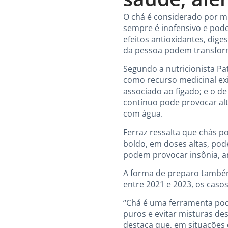
O chá é considerado por m
sempre é inofensivo e pod
efeitos antioxidantes, dige
da pessoa podem transfor
Segundo a nutricionista Pa
como recurso medicinal exi
associado ao fígado; e o d
contínuo pode provocar al
com água.
Ferraz ressalta que chás p
boldo, em doses altas, pode
podem provocar insônia, an
A forma de preparo também 
entre 2021 e 2023, os caso
“Chá é uma ferramenta pod
puros e evitar misturas de
destaca que, em situações