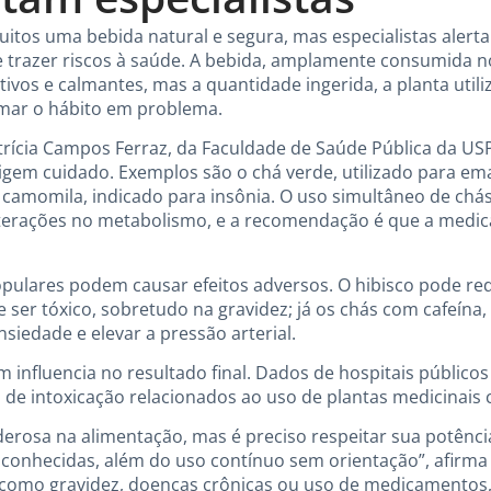
uitos uma bebida natural e segura, mas especialistas ale
e trazer riscos à saúde. A bebida, amplamente consumida n
stivos e calmantes, mas a quantidade ingerida, a planta util
mar o hábito em problema.
trícia Campos Ferraz, da Faculdade de Saúde Pública da US
gem cuidado. Exemplos são o chá verde, utilizado para em
e camomila, indicado para insônia. O uso simultâneo de ch
terações no metabolismo, e a recomendação é que a medic
opulares podem causar efeitos adversos. O hibisco pode redu
 ser tóxico, sobretudo na gravidez; já os chás com cafeína
siedade e elevar a pressão arterial.
influencia no resultado final. Dados de hospitais públic
s de intoxicação relacionados ao uso de plantas medicinais
erosa na alimentação, mas é preciso respeitar sua potênci
sconhecidas, além do uso contínuo sem orientação”, afirma F
 como gravidez, doenças crônicas ou uso de medicamentos