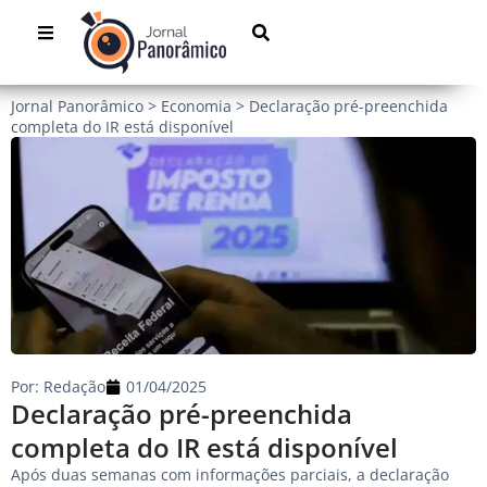
Jornal Panorâmico
>
Economia
>
Declaração pré-preenchida
completa do IR está disponível
Por:
Redação
01/04/2025
Declaração pré-preenchida
completa do IR está disponível
Após duas semanas com informações parciais, a declaração