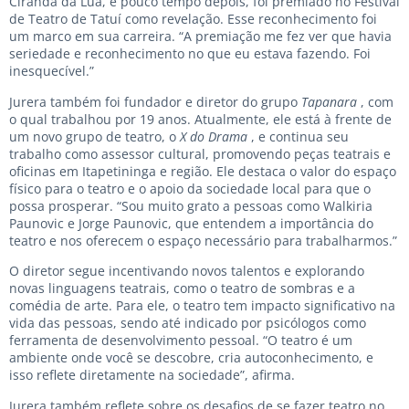
Ciranda da Lua, e pouco tempo depois, foi premiado no Festival
de Teatro de Tatuí como revelação. Esse reconhecimento foi
um marco em sua carreira. “A premiação me fez ver que havia
seriedade e reconhecimento no que eu estava fazendo. Foi
inesquecível.”
Jurera também foi fundador e diretor do grupo
Tapanara
, com
o qual trabalhou por 19 anos. Atualmente, ele está à frente de
um novo grupo de teatro, o
X do Drama
, e continua seu
trabalho como assessor cultural, promovendo peças teatrais e
oficinas em Itapetininga e região. Ele destaca o valor do espaço
físico para o teatro e o apoio da sociedade local para que o
possa prosperar. “Sou muito grato a pessoas como Walkiria
Paunovic e Jorge Paunovic, que entendem a importância do
teatro e nos oferecem o espaço necessário para trabalharmos.”
O diretor segue incentivando novos talentos e explorando
novas linguagens teatrais, como o teatro de sombras e a
comédia de arte. Para ele, o teatro tem impacto significativo na
vida das pessoas, sendo até indicado por psicólogos como
ferramenta de desenvolvimento pessoal. “O teatro é um
ambiente onde você se descobre, cria autoconhecimento, e
isso reflete diretamente na sociedade”, afirma.
Jurera também reflete sobre os desafios de se fazer teatro no