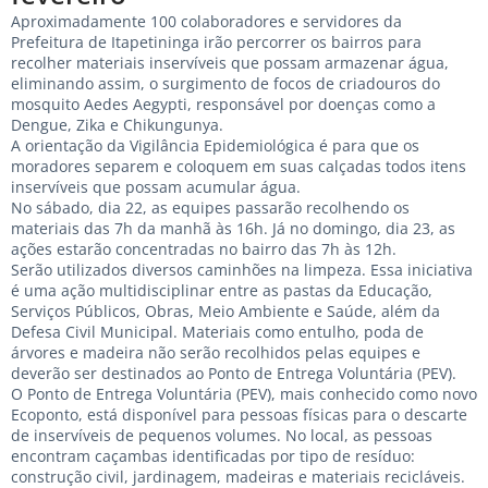
Aproximadamente 100 colaboradores e servidores da
Prefeitura de Itapetininga irão percorrer os bairros para
recolher materiais inservíveis que possam armazenar água,
eliminando assim, o surgimento de focos de criadouros do
mosquito Aedes Aegypti, responsável por doenças como a
Dengue, Zika e Chikungunya.
A orientação da Vigilância Epidemiológica é para que os
moradores separem e coloquem em suas calçadas todos itens
inservíveis que possam acumular água.
No sábado, dia 22, as equipes passarão recolhendo os
materiais das 7h da manhã às 16h. Já no domingo, dia 23, as
ações estarão concentradas no bairro das 7h às 12h.
Serão utilizados diversos caminhões na limpeza. Essa iniciativa
é uma ação multidisciplinar entre as pastas da Educação,
Serviços Públicos, Obras, Meio Ambiente e Saúde, além da
Defesa Civil Municipal. Materiais como entulho, poda de
árvores e madeira não serão recolhidos pelas equipes e
deverão ser destinados ao Ponto de Entrega Voluntária (PEV).
O Ponto de Entrega Voluntária (PEV), mais conhecido como novo
Ecoponto, está disponível para pessoas físicas para o descarte
de inservíveis de pequenos volumes. No local, as pessoas
encontram caçambas identificadas por tipo de resíduo:
construção civil, jardinagem, madeiras e materiais recicláveis.