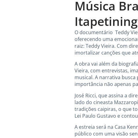
Música Bra
Itapetinin
O documentário Teddy Vieir
oferecendo uma emocionan
raiz: Teddy Vieira. Com dir
imortalizar canções que at
A obra vai além da biograf
Vieira, com entrevistas, i
musical. A narrativa busc
importância não apenas par
José Ricci, que assina a di
lado do cineasta Mazzaropi
tradições caipiras, o que t
Lei Paulo Gustavo e contou
A estreia será na Casa Ken
público com uma visão sen