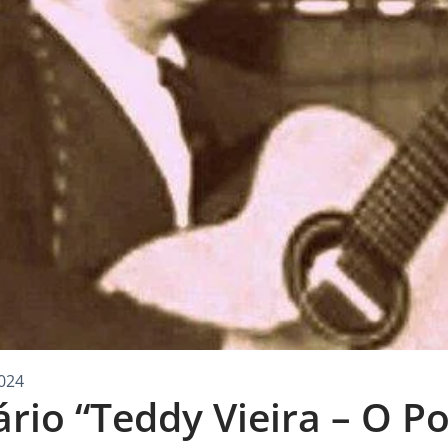
024
io “Teddy Vieira – O P