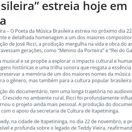
sileira” estreia hoje em
ga
a – O Poeta da Música Brasileira estreia no próximo dia 2
te e detalhada homenagem a um dos maiores compositore
eção de José Ricci, a produção mergulha na vida e obra do a
ravessam gerações, como “Menino da Porteira” e “Rei do Ga
ia musical e se propõe a explorar o impacto cultural e hum
magens históricas e uma trilha sonora que resgata a essênci
a preservar a memória de um dos maiores nomes da música c
a o gênero, mas também para a cultura popular brasileira
reção do documentário, tem uma longa trajetória no audiovis
. Crescido no ambiente rural, Ricci foi profundamente influ
ornou o projeto ainda mais pessoal. A produção do document
 com o apoio da secretaria de Cultura de Itapetininga.
nedy, na cidade de Itapetininga, no dia 22 de novembro, e
sível e profunda sobre o legado de Teddy Vieira, reafirma