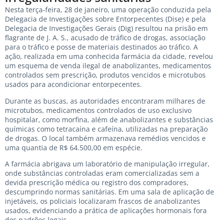
Nesta terça-feira, 28 de janeiro, uma operação conduzida pela
Delegacia de Investigações sobre Entorpecentes (Dise) e pela
Delegacia de Investigações Gerais (Dig) resultou na prisão em
flagrante de J. A. S., acusado de tráfico de drogas, associação
para o tráfico e posse de materiais destinados ao tráfico. A
ação, realizada em uma conhecida farmácia da cidade, revelou
um esquema de venda ilegal de anabolizantes, medicamentos
controlados sem prescrição, produtos vencidos e microtubos
usados para acondicionar entorpecentes.
Durante as buscas, as autoridades encontraram milhares de
microtubos, medicamentos controlados de uso exclusivo
hospitalar, como morfina, além de anabolizantes e substâncias
químicas como tetracaína e cafeína, utilizadas na preparação
de drogas. O local também armazenava remédios vencidos e
uma quantia de R$ 64.500,00 em espécie.
A farmácia abrigava um laboratório de manipulação irregular,
onde substâncias controladas eram comercializadas sem a
devida prescrição médica ou registro dos compradores,
descumprindo normas sanitárias. Em uma sala de aplicação de
injetáveis, os policiais localizaram frascos de anabolizantes
usados, evidenciando a prática de aplicações hormonais fora
dos padrões legais.