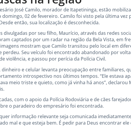
esário José Camilo, morador de Itapetininga, estão mobili
domingo, 02 de fevereiro. Camilo foi visto pela última vez 
 Desde então, sua localização é desconhecida.
ivulgadas por seu filho, Maurício, através das redes socia
ram captados por um radar na região da Bela Vista, em fre
s imagens mostram que Camilo transitou pelo local em dife
se perdeu. Seu veículo foi encontrado abandonado por volta
de violência, e passou por perícia da Polícia Civil.
dinheiro e celular levanta preocupação entre familiares, 
tamento introspectivo nos últimos tempos. “Ele estava 
va meio triste e quieto, como já vinha há anos”, declarou
s.
cadas, com o apoio da Polícia Rodoviária e de cães farejad
bre o paradeiro do empresário foi encontrada.
quer informação relevante seja comunicada imediatamente
sado mal e que esteja bem. É pedir para Deus encontrar ele 