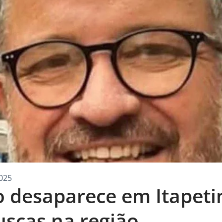
025
 desaparece em Itapeti
uscas na região