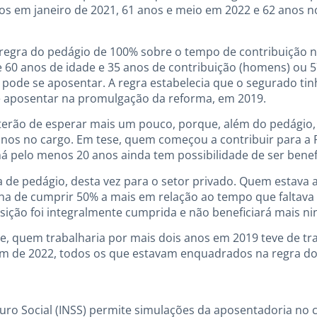
nos em janeiro de 2021, 61 anos e meio em 2022 e 62 anos 
a regra do pedágio de 100% sobre o tempo de contribuição
 60 anos de idade e 35 anos de contribuição (homens) ou 5
 pode se aposentar. A regra estabelecia que o segurado ti
se aposentar na promulgação da reforma, em 2019.
 terão de esperar mais um pouco, porque, além do pedágio, 
 anos no cargo. Em tese, quem começou a contribuir para a
há pelo menos 20 anos ainda tem possibilidade de ser benef
a de pedágio, desta vez para o setor privado. Quem estava a
ha de cumprir 50% a mais em relação ao tempo que faltava
nsição foi integralmente cumprida e não beneficiará mais 
, quem trabalharia por mais dois anos em 2019 teve de tr
fim de 2022, todos os que estavam enquadrados na regra do
guro Social (INSS) permite simulações da aposentadoria no 