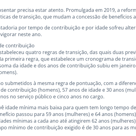
sentar precisa estar atento. Promulgada em 2019, a refor
ticas de transição, que mudam a concessão de benefícios a
adoria por tempo de contribuição e por idade sofreu alter
igorar neste ano.
e contribuição
stabeleceu quatro regras de transição, das quais duas pre
Na primeira regra, que estabelece um cronograma de transiç
oma da idade e dos anos de contribuição subiu em janeiro
homens).
tão submetidos à mesma regra de pontuação, com a diferenç
 de contribuição (homens), 57 anos de idade e 30 anos (mu
anos no serviço público e cinco anos no cargo.
vê idade mínima mais baixa para quem tem longo tempo de 
efício passou para 59 anos (mulheres) e 64 anos (homens)
idades mínimas a cada ano até atingirem 62 anos (mulheres
mpo mínimo de contribuição exigido é de 30 anos para as m