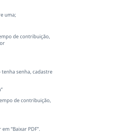
re uma;
tempo de contribuição,
or
o tenha senha, cadastre
a”
tempo de contribuição,
 em “Baixar PDF”.