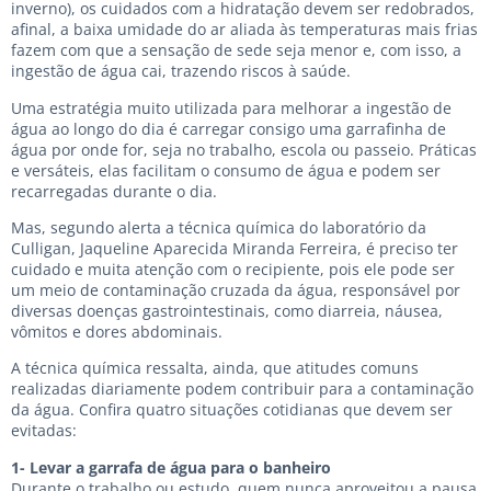
inverno), os cuidados com a hidratação devem ser redobrados,
afinal, a baixa umidade do ar aliada às temperaturas mais frias
fazem com que a sensação de sede seja menor e, com isso, a
ingestão de água cai, trazendo riscos à saúde.
Uma estratégia muito utilizada para melhorar a ingestão de
água ao longo do dia é carregar consigo uma garrafinha de
água por onde for, seja no trabalho, escola ou passeio. Práticas
e versáteis, elas facilitam o consumo de água e podem ser
recarregadas durante o dia.
Mas, segundo alerta a técnica química do laboratório da
Culligan, Jaqueline Aparecida Miranda Ferreira, é preciso ter
cuidado e muita atenção com o recipiente, pois ele pode ser
um meio de contaminação cruzada da água, responsável por
diversas doenças gastrointestinais, como diarreia, náusea,
vômitos e dores abdominais.
A técnica química ressalta, ainda, que atitudes comuns
realizadas diariamente podem contribuir para a contaminação
da água. Confira quatro situações cotidianas que devem ser
evitadas:
1- Levar a garrafa de água para o banheiro
Durante o trabalho ou estudo, quem nunca aproveitou a pausa