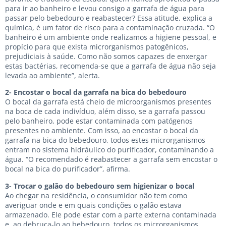
para ir ao banheiro e levou consigo a garrafa de água para
passar pelo bebedouro e reabastecer? Essa atitude, explica a
química, é um fator de risco para a contaminação cruzada. “O
banheiro é um ambiente onde realizamos a higiene pessoal, e
propício para que exista microrganismos patogênicos,
prejudiciais à saúde. Como não somos capazes de enxergar
estas bactérias, recomenda-se que a garrafa de água não seja
levada ao ambiente”, alerta.
2- Encostar o bocal da garrafa na bica do bebedouro
O bocal da garrafa está cheio de microorganismos presentes
na boca de cada indivíduo, além disso, se a garrafa passou
pelo banheiro, pode estar contaminada com patógenos
presentes no ambiente. Com isso, ao encostar o bocal da
garrafa na bica do bebedouro, todos estes microrganismos
entram no sistema hidráulico do purificador, contaminando a
água. “O recomendado é reabastecer a garrafa sem encostar o
bocal na bica do purificador”, afirma.
3- Trocar o galão do bebedouro sem higienizar o bocal
Ao chegar na residência, o consumidor não tem como
averiguar onde e em quais condições o galão estava
armazenado. Ele pode estar com a parte externa contaminada
e, ao debruça-lo ao bebedouro, todos os microrganismos