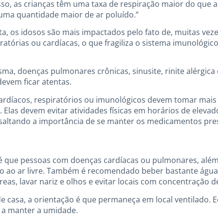
so, as crianças têm uma taxa de respiração maior do que a
m uma quantidade maior de ar poluído.”
ta, os idosos são mais impactados pelo fato de, muitas vez
iratórias ou cardíacas, o que fragiliza o sistema imunológi
ma, doenças pulmonares crônicas, sinusite, rinite alérgica
evem ficar atentas.
rdíacos, respiratórios ou imunológicos devem tomar mais 
Elas devem evitar atividades físicas em horários de elevad
essaltando a importância de se manter os medicamentos pre
é que pessoas com doenças cardíacas ou pulmonares, além 
ado ao ar livre. Também é recomendado beber bastante água
eas, lavar nariz e olhos e evitar locais com concentração 
de casa, a orientação é que permaneça em local ventilado
m a manter a umidade.