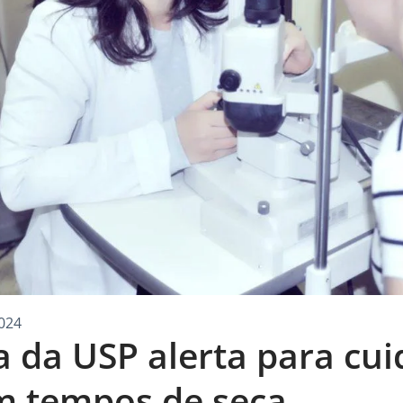
024
ta da USP alerta para c
m tempos de seca