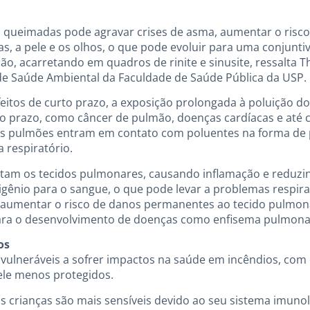
s queimadas pode agravar crises de asma, aumentar o risc
s, a pele e os olhos, o que pode evoluir para uma conjuntiv
o, acarretando em quadros de rinite e sinusite, ressalta T
 Saúde Ambiental da Faculdade de Saúde Pública da USP.
efeitos de curto prazo, a exposição prolongada à poluição 
go prazo, como câncer de pulmão, doenças cardíacas e até 
s pulmões entram em contato com poluentes na forma de pa
 respiratório.
itam os tecidos pulmonares, causando inflamação e reduzi
gênio para o sangue, o que pode levar a problemas respir
 aumentar o risco de danos permanentes ao tecido pulmon
 para o desenvolvimento de doenças como enfisema pulmona
os
 vulneráveis a sofrer impactos na saúde em incêndios, com 
pele menos protegidos.
 crianças são mais sensíveis devido ao seu sistema imuno