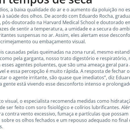
ios, a baixa qualidade do ar e o aumento da poluição no es
ta à saúde dos olhos. De acordo com Eduardo Rocha, grad
, pós-doutorado na Harvard Medical School e doutorado em
azes de sentir a temperatura, a umidade e a secura do amb
ritantes suspensas no ar. Assim, eles alertam esse desconf
lacrimejamento ou embaçamento visual.
is causadas pelas queimadas na zona rural, mesmo estando
 como pela garganta, nosso trato digestório e respiratório
a esses agentes poluentes, que são uma ameaça geral para 
l e essa percepção é muito rápida. A resposta de fechar os 
tar o agente irritante, são quase que imediatos”, diz Edua
a gente está vivendo esse desconforto intenso e prolongad
orto visual, o especialista recomenda medidas como hidrat
e ser feito com soro fisiológico e colírios lubrificantes. Alé
ra contra vento excessivo, fumaça e partículas que possam
s sobre os olhos fechados e um repouso adequado no final 
s.