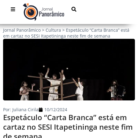
Jornal Panorâmico
>
Cultura
>
Espetáculo “Carta Branca” está
em cartaz no SESI Itapetininga neste fim de semana
Por:
Juliana Cirila
10/12/2024
Espetáculo “Carta Branca” está em
cartaz no SESI Itapetininga neste fim
de semana