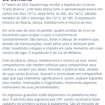
O Teatro do SESI Itapetininga recebe o espetáculo circense
“Carta Branca”, com faixa etária livre, a apresentação estará em
cartaz nos dias 13/12, sexta-feira, às 20h, dia 14/12, sábado,
também às 20h e domingo, dia 15/12, às 18h. O espetáculo
mistura acrobacia, dança, malabarismo e música ao vivo.
Em uma sala de uma só parede, quatro artistas de circo se
encontram para ocupar o vazio e transformá-la
constantemente: São bancos, bolas e tábuas de madeira que,
através de manipulações, voam pelos ares e deslizam pelo
chão, invadindo o espaço e criando em cada momento um novo
cenário de jogo. O espetáculo é da Cia do Relativo.
Com acrobacia, dança, malabarismo e música ao vivo, esses
companheiros não medem esforços para compartilhar seus
sonhos e cumprir seu dever: Entreter o público! Mas, através
de suas cartas brancas, buscam a sinceridade em compartilhar
algo que seja realmente significativo e, assim, acabam expondo
seus medos, motivações e fragilidades, mostrando aspectos
vulneráveis de suas personalidades.
Os ingressos gratuitos estão disponíveis na plataforma Meu
Sesi. É permito dois ingressos por CPF, sendo necessário fazer
cadastro no primeiro acesso à plataforma. São 45 minutos de