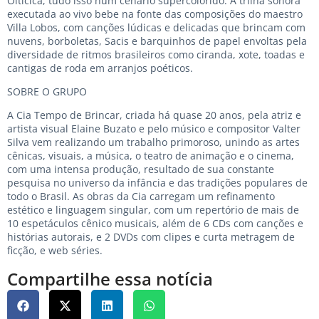
Oiticica, tudo isso num cenário supercolorido. A trilha sonora
executada ao vivo bebe na fonte das composições do maestro
Villa Lobos, com canções lúdicas e delicadas que brincam com
nuvens, borboletas, Sacis e barquinhos de papel envoltas pela
diversidade de ritmos brasileiros como ciranda, xote, toadas e
cantigas de roda em arranjos poéticos.
SOBRE O GRUPO
A Cia Tempo de Brincar, criada há quase 20 anos, pela atriz e
artista visual Elaine Buzato e pelo músico e compositor Valter
Silva vem realizando um trabalho primoroso, unindo as artes
cênicas, visuais, a música, o teatro de animação e o cinema,
com uma intensa produção, resultado de sua constante
pesquisa no universo da infância e das tradições populares de
todo o Brasil. As obras da Cia carregam um refinamento
estético e linguagem singular, com um repertório de mais de
10 espetáculos cênico musicais, além de 6 CDs com canções e
histórias autorais, e 2 DVDs com clipes e curta metragem de
ficção, e web séries.
Compartilhe essa notícia