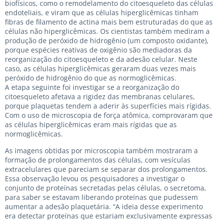
biofísicos, como o remodelamento do citoesqueleto das células
endoteliais, e viram que as células hiperglicêmicas tinham
fibras de filamento de actina mais bem estruturadas do que as
células não hiperglicêmicas. Os cientistas também mediram a
produção de peróxido de hidrogênio (um composto oxidante),
porque espécies reativas de oxigênio são mediadoras da
reorganização do citoesqueleto e da adesão celular. Neste
caso, as células hiperglicêmicas geraram duas vezes mais
peróxido de hidrogênio do que as normoglicêmicas.
A etapa seguinte foi investigar se a reorganização do
citoesqueleto afetava a rigidez das membranas celulares,
porque plaquetas tendem a aderir às superfícies mais rígidas.
Com o uso de microscopia de força atômica, comprovaram que
as células hiperglicêmicas eram mais rígidas que as
normoglicêmicas.
As imagens obtidas por microscopia também mostraram a
formação de prolongamentos das células, com vesículas
extracelulares que pareciam se separar dos prolongamentos.
Essa observação levou os pesquisadores a investigar o
conjunto de proteínas secretadas pelas células, o secretoma,
para saber se estavam liberando proteínas que pudessem
aumentar a adesão plaquetária. “A ideia desse experimento
era detectar proteínas que estariam exclusivamente expressas