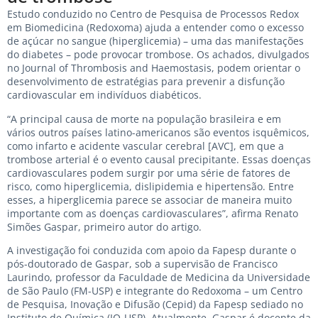
Estudo conduzido no Centro de Pesquisa de Processos Redox
em Biomedicina (Redoxoma) ajuda a entender como o excesso
de açúcar no sangue (hiperglicemia) – uma das manifestações
do diabetes – pode provocar trombose. Os achados, divulgados
no Journal of Thrombosis and Haemostasis, podem orientar o
desenvolvimento de estratégias para prevenir a disfunção
cardiovascular em indivíduos diabéticos.
“A principal causa de morte na população brasileira e em
vários outros países latino-americanos são eventos isquêmicos,
como infarto e acidente vascular cerebral [AVC], em que a
trombose arterial é o evento causal precipitante. Essas doenças
cardiovasculares podem surgir por uma série de fatores de
risco, como hiperglicemia, dislipidemia e hipertensão. Entre
esses, a hiperglicemia parece se associar de maneira muito
importante com as doenças cardiovasculares”, afirma Renato
Simões Gaspar, primeiro autor do artigo.
A investigação foi conduzida com apoio da Fapesp durante o
pós-doutorado de Gaspar, sob a supervisão de Francisco
Laurindo, professor da Faculdade de Medicina da Universidade
de São Paulo (FM-USP) e integrante do Redoxoma – um Centro
de Pesquisa, Inovação e Difusão (Cepid) da Fapesp sediado no
Instituto de Química (IQ-USP). Atualmente, Gaspar é docente da