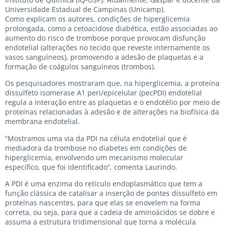
Universidade Estadual de Campinas (Unicamp).
Como explicam os autores, condições de hiperglicemia
prolongada, como a cetoacidose diabética, estão associadas ao
aumento do risco de trombose porque provocam disfunção
endotelial (alterações no tecido que reveste internamente os
vasos sanguíneos), promovendo a adesão de plaquetas e a
formação de coágulos sanguíneos (trombos).
Os pesquisadores mostraram que, na hiperglicemia, a proteína
dissulfeto isomerase A1 peri/epicelular (pecPDI) endotelial
regula a interação entre as plaquetas e o endotélio por meio de
proteínas relacionadas à adesão e de alterações na biofísica da
membrana endotelial.
“Mostramos uma via da PDI na célula endotelial que é
mediadora da trombose no diabetes em condições de
hiperglicemia, envolvendo um mecanismo molecular
específico, que foi identificado”, comenta Laurindo.
A PDI é uma enzima do retículo endoplasmático que tem a
função clássica de catalisar a inserção de pontes dissulfeto em
proteínas nascentes, para que elas se enovelem na forma
correta, ou seja, para que a cadeia de aminoácidos se dobre e
assuma a estrutura tridimensional que torna a molécula