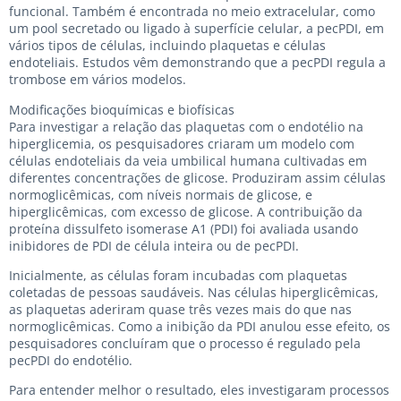
funcional. Também é encontrada no meio extracelular, como
um pool secretado ou ligado à superfície celular, a pecPDI, em
vários tipos de células, incluindo plaquetas e células
endoteliais. Estudos vêm demonstrando que a pecPDI regula a
trombose em vários modelos.
Modificações bioquímicas e biofísicas
Para investigar a relação das plaquetas com o endotélio na
hiperglicemia, os pesquisadores criaram um modelo com
células endoteliais da veia umbilical humana cultivadas em
diferentes concentrações de glicose. Produziram assim células
normoglicêmicas, com níveis normais de glicose, e
hiperglicêmicas, com excesso de glicose. A contribuição da
proteína dissulfeto isomerase A1 (PDI) foi avaliada usando
inibidores de PDI de célula inteira ou de pecPDI.
Inicialmente, as células foram incubadas com plaquetas
coletadas de pessoas saudáveis. Nas células hiperglicêmicas,
as plaquetas aderiram quase três vezes mais do que nas
normoglicêmicas. Como a inibição da PDI anulou esse efeito, os
pesquisadores concluíram que o processo é regulado pela
pecPDI do endotélio.
Para entender melhor o resultado, eles investigaram processos