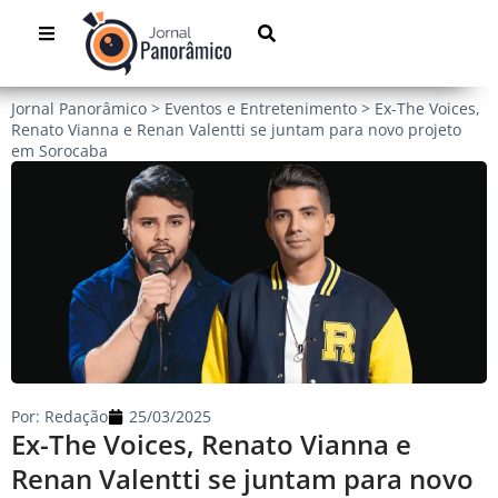
Jornal Panorâmico
>
Eventos e Entretenimento
>
Ex-The Voices,
Renato Vianna e Renan Valentti se juntam para novo projeto
em Sorocaba
Por:
Redação
25/03/2025
Ex-The Voices, Renato Vianna e
Renan Valentti se juntam para novo