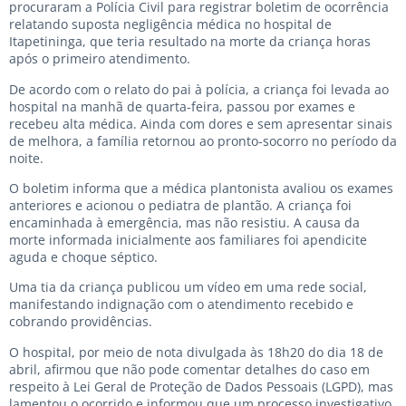
procuraram a Polícia Civil para registrar boletim de ocorrência
relatando suposta negligência médica no hospital de
Itapetininga, que teria resultado na morte da criança horas
após o primeiro atendimento.
De acordo com o relato do pai à polícia, a criança foi levada ao
hospital na manhã de quarta-feira, passou por exames e
recebeu alta médica. Ainda com dores e sem apresentar sinais
de melhora, a família retornou ao pronto-socorro no período da
noite.
O boletim informa que a médica plantonista avaliou os exames
anteriores e acionou o pediatra de plantão. A criança foi
encaminhada à emergência, mas não resistiu. A causa da
morte informada inicialmente aos familiares foi apendicite
aguda e choque séptico.
Uma tia da criança publicou um vídeo em uma rede social,
manifestando indignação com o atendimento recebido e
cobrando providências.
O hospital, por meio de nota divulgada às 18h20 do dia 18 de
abril, afirmou que não pode comentar detalhes do caso em
respeito à Lei Geral de Proteção de Dados Pessoais (LGPD), mas
lamentou o ocorrido e informou que um processo investigativo