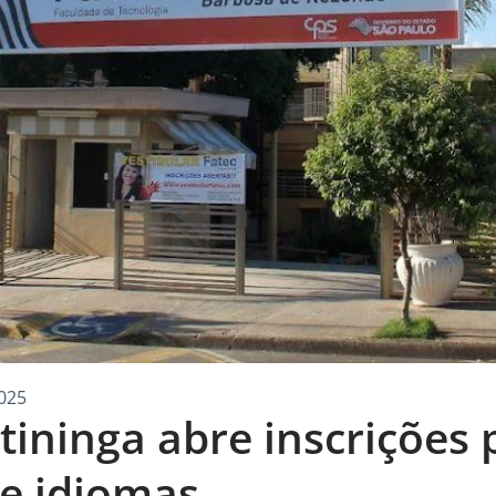
025
tininga abre inscrições
de idiomas