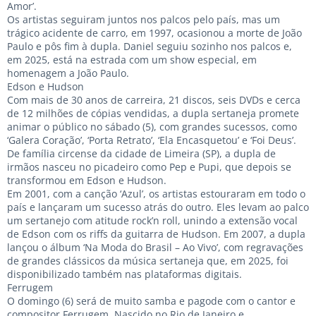
Amor’.
Os artistas seguiram juntos nos palcos pelo país, mas um
trágico acidente de carro, em 1997, ocasionou a morte de João
Paulo e pôs fim à dupla. Daniel seguiu sozinho nos palcos e,
em 2025, está na estrada com um show especial, em
homenagem a João Paulo.
Edson e Hudson
Com mais de 30 anos de carreira, 21 discos, seis DVDs e cerca
de 12 milhões de cópias vendidas, a dupla sertaneja promete
animar o público no sábado (5), com grandes sucessos, como
‘Galera Coração’, ‘Porta Retrato’, ‘Ela Encasquetou’ e ‘Foi Deus’.
De família circense da cidade de Limeira (SP), a dupla de
irmãos nasceu no picadeiro como Pep e Pupi, que depois se
transformou em Edson e Hudson.
Em 2001, com a canção ‘Azul’, os artistas estouraram em todo o
país e lançaram um sucesso atrás do outro. Eles levam ao palco
um sertanejo com atitude rock’n roll, unindo a extensão vocal
de Edson com os riffs da guitarra de Hudson. Em 2007, a dupla
lançou o álbum ‘Na Moda do Brasil – Ao Vivo’, com regravações
de grandes clássicos da música sertaneja que, em 2025, foi
disponibilizado também nas plataformas digitais.
Ferrugem
O domingo (6) será de muito samba e pagode com o cantor e
compositor Ferrugem. Nascido no Rio de Janeiro e