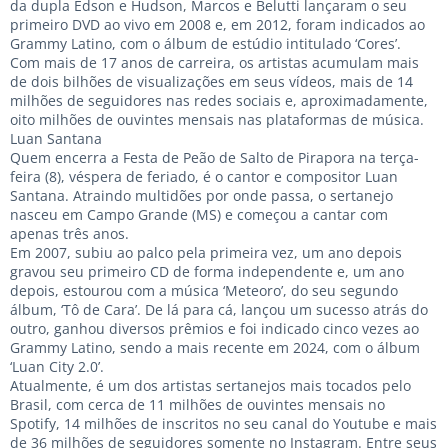
da dupla Edson e Hudson, Marcos e Belutti lançaram o seu
primeiro DVD ao vivo em 2008 e, em 2012, foram indicados ao
Grammy Latino, com o álbum de estúdio intitulado ‘Cores’.
Com mais de 17 anos de carreira, os artistas acumulam mais
de dois bilhões de visualizações em seus vídeos, mais de 14
milhões de seguidores nas redes sociais e, aproximadamente,
oito milhões de ouvintes mensais nas plataformas de música.
Luan Santana
Quem encerra a Festa de Peão de Salto de Pirapora na terça-
feira (8), véspera de feriado, é o cantor e compositor Luan
Santana. Atraindo multidões por onde passa, o sertanejo
nasceu em Campo Grande (MS) e começou a cantar com
apenas três anos.
Em 2007, subiu ao palco pela primeira vez, um ano depois
gravou seu primeiro CD de forma independente e, um ano
depois, estourou com a música ‘Meteoro’, do seu segundo
álbum, ‘Tô de Cara’. De lá para cá, lançou um sucesso atrás do
outro, ganhou diversos prêmios e foi indicado cinco vezes ao
Grammy Latino, sendo a mais recente em 2024, com o álbum
‘Luan City 2.0’.
Atualmente, é um dos artistas sertanejos mais tocados pelo
Brasil, com cerca de 11 milhões de ouvintes mensais no
Spotify, 14 milhões de inscritos no seu canal do Youtube e mais
de 36 milhões de seguidores somente no Instagram. Entre seus