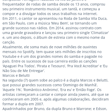
frequentador de rodas de samba desde os 13 anos, comprou
seu primeiro instrumento musical, um tantã, e começou a
compor e a divulgar todos os seus trabalhos na internet.
Em 2011, o cantor se apresentou na Roda de Samba Vila Duca,
em São Paulo, com a música ‘Meu Bem’, se tornando um
grande sucesso nas rádios. Em 2014, assinou contrato com
uma grande gravadora e lançou seu primeiro single ‘Climatizar’
e, um ano depois, o álbum de estreia com o mesmo nome da
canção.
Atualmente, ele soma mais de nove milhões de ouvintes
mensais no Spotify, tem quase seis milhões de inscritos no
Youtube e é um dos grandes nomes do samba e pagode no
país. Entre os sucessos de sua carreira estão as canções
‘Apaguei Pra Todos’, ‘Pirata e Tesouro’, ‘Pra Você Acreditar’ e ‘Eu
Não Sou de Me Entregar’.
Marcos e Belutti
Na segunda (7) quem sobe ao palco é a dupla Marcos e Belutti,
que possui grandes sucessos como ‘Domingo de Manhã’,
‘Aquele 1%’, ‘Romântico Anônimo’, ‘Era eu’ e ‘Então Foge’. Os
artistas começaram a cantar e compor ainda jovens, até que se
conheceram em 2005 e, após algumas colaborações, decidiram
formar a dupla em 2007.
Apadrinhados por Bruno, da dupla Bruno e Marrone; e Edson,