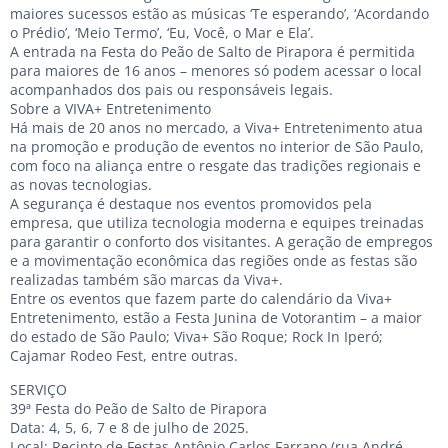
maiores sucessos estão as músicas ‘Te esperando’, ‘Acordando
o Prédio’, ‘Meio Termo’, ‘Eu, Você, o Mar e Ela’.
A entrada na Festa do Peão de Salto de Pirapora é permitida
para maiores de 16 anos – menores só podem acessar o local
acompanhados dos pais ou responsáveis legais.
Sobre a VIVA+ Entretenimento
Há mais de 20 anos no mercado, a Viva+ Entretenimento atua
na promoção e produção de eventos no interior de São Paulo,
com foco na aliança entre o resgate das tradições regionais e
as novas tecnologias.
A segurança é destaque nos eventos promovidos pela
empresa, que utiliza tecnologia moderna e equipes treinadas
para garantir o conforto dos visitantes. A geração de empregos
e a movimentação econômica das regiões onde as festas são
realizadas também são marcas da Viva+.
Entre os eventos que fazem parte do calendário da Viva+
Entretenimento, estão a Festa Junina de Votorantim – a maior
do estado de São Paulo; Viva+ São Roque; Rock In Iperó;
Cajamar Rodeo Fest, entre outras.
SERVIÇO
39ª Festa do Peão de Salto de Pirapora
Data: 4, 5, 6, 7 e 8 de julho de 2025.
Local: Recinto de Festas Antônio Carlos Farrapo (rua André