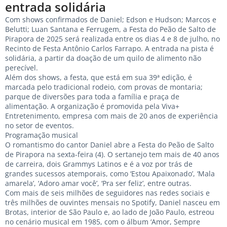
entrada solidária
Com shows confirmados de Daniel; Edson e Hudson; Marcos e
Belutti; Luan Santana e Ferrugem, a Festa do Peão de Salto de
Pirapora de 2025 será realizada entre os dias 4 e 8 de julho, no
Recinto de Festa Antônio Carlos Farrapo. A entrada na pista é
solidária, a partir da doação de um quilo de alimento não
perecível.
Além dos shows, a festa, que está em sua 39ª edição, é
marcada pelo tradicional rodeio, com provas de montaria;
parque de diversões para toda a família e praça de
alimentação. A organização é promovida pela Viva+
Entretenimento, empresa com mais de 20 anos de experiência
no setor de eventos.
Programação musical
O romantismo do cantor Daniel abre a Festa do Peão de Salto
de Pirapora na sexta-feira (4). O sertanejo tem mais de 40 anos
de carreira, dois Grammys Latinos e é a voz por trás de
grandes sucessos atemporais, como ‘Estou Apaixonado’, ‘Mala
amarela’, ‘Adoro amar você’, ‘Pra ser feliz’, entre outras.
Com mais de seis milhões de seguidores nas redes sociais e
três milhões de ouvintes mensais no Spotify, Daniel nasceu em
Brotas, interior de São Paulo e, ao lado de João Paulo, estreou
no cenário musical em 1985, com o álbum ‘Amor, Sempre