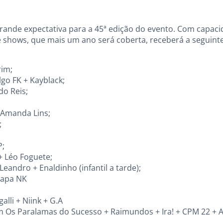
rande expectativa para a 45ª edição do evento. Com capaci
de shows, que mais um ano será coberta, receberá a seguin
rim;
lgo FK + Kayblack;
do Reis;
 Amanda Lins;
;
P;
+ Léo Foguete;
eandro + Enaldinho (infantil a tarde);
Japa NK
alli + Niink + G.A
om Os Paralamas do Sucesso + Raimundos + Ira! + CPM 22 + Al