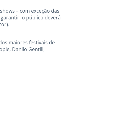
s shows – com exceção das
garantir, o público deverá
tor).
dos maiores festivais de
le, Danilo Gentili,