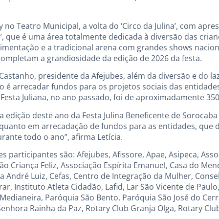
o Teatro Municipal, a volta do ‘Circo da Julina’, com apre
l’, que é uma área totalmente dedicada à diversão das cria
imentação e a tradicional arena com grandes shows nacion
completam a grandiosidade da edição de 2026 da festa.
astanho, presidente da Afejubes, além da diversão e do laze
o é arrecadar fundos para os projetos sociais das entidade
a Festa Juliana, no ano passado, foi de aproximadamente 350
 a edição deste ano da Festa Julina Beneficente de Sorocaba
 quanto em arrecadação de fundos para as entidades, que
ante todo o ano”, afirma Letícia.
s participantes são: Afejubes, Afissore, Apae, Asipeca, Ass
ção Criança Feliz, Associação Espírita Emanuel, Casa do Me
ia André Luiz, Cefas, Centro de Integração da Mulher, Cons
rar, Instituto Atleta Cidadão, Lafid, Lar São Vicente de Paul
Medianeira, Paróquia São Bento, Paróquia São José do Cerr
nhora Rainha da Paz, Rotary Club Granja Olga, Rotary Clu