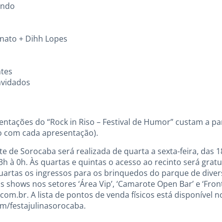
undo
onato + Dihh Lopes
ntes
nvidados
entações do “Rock in Riso – Festival de Humor” custam a par
o com cada apresentação).
nte de Sorocaba será realizada de quarta a sexta-feira, das 
h à 0h. Às quartas e quintas o acesso ao recinto será gratu
uartas os ingressos para os brinquedos do parque de diver
 shows nos setores ‘Área Vip’, ‘Camarote Open Bar’ e ‘Fron
om.br. A lista de pontos de venda físicos está disponível n
m/festajulinasorocaba.