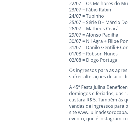
22/07 = Os Melhores do M
23/07 = Fábio Rabin
24/07 = Tubinho
25/07 = Série B – Márcio D
26/07 = Matheus Ceará
29/07 = Afonso Padilha
30/07 = Nil Agra + Filipe Po
31/07 = Danilo Gentili + Co
01/08 = Robson Nunes
02/08 = Diogo Portugal
Os ingressos para as apres
sofrer alterações de acord
A 45ª Festa Julina Benefice
domingos e feriados, das 13
custará R$ 5. Também às q
vendas de ingressos para os
site www.julinadesorocaba.c
evento, que é instagram.co