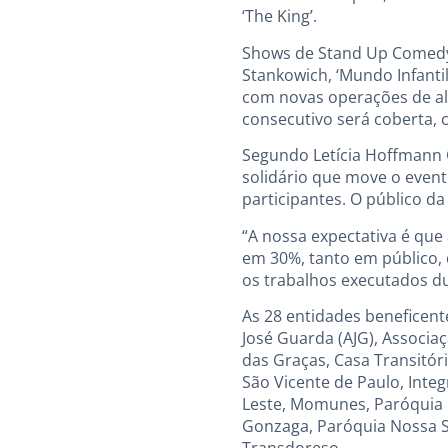
‘The King’.
Shows de Stand Up Comedy n
Stankowich, ‘Mundo Infanti
com novas operações de al
consecutivo será coberta, 
Segundo Letícia Hoffmann C
solidário que move o event
participantes. O público d
“A nossa expectativa é que
em 30%, tanto em público,
os trabalhos executados dur
As 28 entidades beneficente
José Guarda (AJG), Associa
das Graças, Casa Transitór
São Vicente de Paulo, Integ
Leste, Momunes, Paróquia 
Gonzaga, Paróquia Nossa Se
Transdoreso.