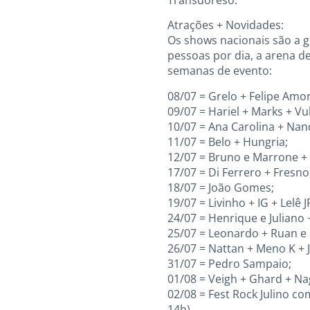
Atrações + Novidades:
Os shows nacionais são a g
pessoas por dia, a arena 
semanas de evento:
08/07 = Grelo + Felipe Amo
09/07 = Hariel + Marks + Vu
10/07 = Ana Carolina + Nan
11/07 = Belo + Hungria;
12/07 = Bruno e Marrone +
17/07 = Di Ferrero + Fresno
18/07 = João Gomes;
19/07 = Livinho + IG + Lelê J
24/07 = Henrique e Juliano 
25/07 = Leonardo + Ruan e L
26/07 = Nattan + Meno K + 
31/07 = Pedro Sampaio;
01/08 = Veigh + Ghard + Nag
02/08 = Fest Rock Julino c
14h)