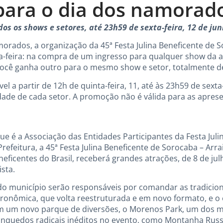
para o dia dos namorad
os os shows e setores, até 23h59 de sexta-feira, 12 de ju
morados, a organização da 45ª Festa Julina Beneficente de 
ta-feira: na compra de um ingresso para qualquer show da a
você ganha outro para o mesmo show e setor, totalmente d
l a partir de 12h de quinta-feira, 11, até às 23h59 de sexta
cidade de cada setor. A promoção não é válida para as apre
ue é a Associação das Entidades Participantes da Festa Juli
efeitura, a 45ª Festa Julina Beneficente de Sorocaba – Arra
eficentes do Brasil, receberá grandes atrações, de 8 de jul
ista.
 do município serão responsáveis por comandar as tradicio
stronômica, que volta reestruturada e em novo formato, e 
 com um novo parque de diversões, o Morenos Park, um dos 
rinquedos radicais inéditos no evento, como Montanha Russ