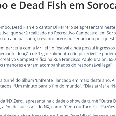
 e Dead Fish em Soroc
bo, Dead Fish e o cantor Di Ferrero se apresentam neste s
estival que será realizado no Recreativo Campestre, em Soro
do ano passado, o evento precisou ser adiado por questõe
m parceria com a Mr. Jeff, o festival ainda possui ingressos
, mediante doação de 1kg de alimento não perecível) e podem
creativo Campestre fica na Rua Francisco Paulo Braion, 650
anos (menores entram acompanhados do responsável legal).
a turnê do álbum ‘Enfrente’, lançado em maio deste ano. A
tados: “Um minuto para o fim do mundo”, “Dias atrás” e “Nã
nda ‘NX Zero’, apresenta na cidade o show da turnê “Outra Do
, além de sucessos do NX, como “Cedo ou Tarde” e “Razões