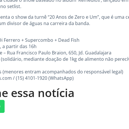
a cidade o show baseado no álbum ‘Remédios’, lançado em 
no setlist.
esenta o show da turnê “20 Anos de Zero e Um”, que é uma 
um divisor de águas na carreira da banda.
Di Ferrero + Supercombo + Dead Fish
, a partir das 16h
 – Rua Francisco Paulo Braion, 650, Jd. Guadalajara
0 (solidário, mediante doação de 1kg de alimento não perecí
anos (menores entram acompanhados do responsável legal)
s.com / (15) 4101-1920 (WhatsApp)
e essa notícia