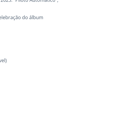
2023. “Piloto Automático”,
celebração do álbum
vel)