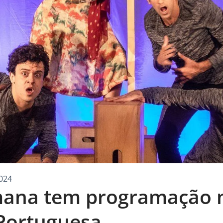
024
mana tem programação 
Portuguesa