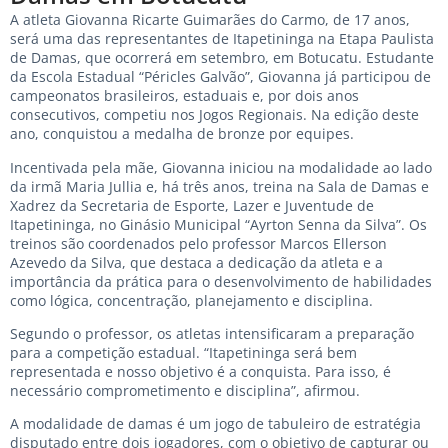
A atleta Giovanna Ricarte Guimarães do Carmo, de 17 anos,
será uma das representantes de Itapetininga na Etapa Paulista
de Damas, que ocorrerá em setembro, em Botucatu. Estudante
da Escola Estadual “Péricles Galvão”, Giovanna já participou de
campeonatos brasileiros, estaduais e, por dois anos
consecutivos, competiu nos Jogos Regionais. Na edição deste
ano, conquistou a medalha de bronze por equipes.
Incentivada pela mãe, Giovanna iniciou na modalidade ao lado
da irmã Maria Jullia e, há três anos, treina na Sala de Damas e
Xadrez da Secretaria de Esporte, Lazer e Juventude de
Itapetininga, no Ginásio Municipal “Ayrton Senna da Silva”. Os
treinos são coordenados pelo professor Marcos Ellerson
Azevedo da Silva, que destaca a dedicação da atleta e a
importância da prática para o desenvolvimento de habilidades
como lógica, concentração, planejamento e disciplina.
Segundo o professor, os atletas intensificaram a preparação
para a competição estadual. “Itapetininga será bem
representada e nosso objetivo é a conquista. Para isso, é
necessário comprometimento e disciplina”, afirmou.
A modalidade de damas é um jogo de tabuleiro de estratégia
disputado entre dois jogadores, com o objetivo de capturar ou