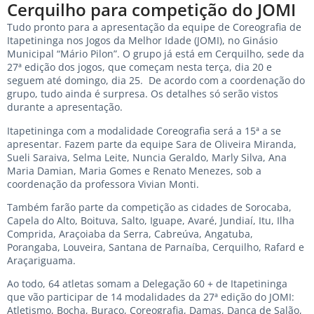
Cerquilho para competição do JOMI
Tudo pronto para a apresentação da equipe de Coreografia de
Itapetininga nos Jogos da Melhor Idade (JOMI), no Ginásio
Municipal “Mário Pilon”. O grupo já está em Cerquilho, sede da
27ª edição dos jogos, que começam nesta terça, dia 20 e
seguem até domingo, dia 25. De acordo com a coordenação do
grupo, tudo ainda é surpresa. Os detalhes só serão vistos
durante a apresentação.
Itapetininga com a modalidade Coreografia será a 15ª a se
apresentar. Fazem parte da equipe Sara de Oliveira Miranda,
Sueli Saraiva, Selma Leite, Nuncia Geraldo, Marly Silva, Ana
Maria Damian, Maria Gomes e Renato Menezes, sob a
coordenação da professora Vivian Monti.
Também farão parte da competição as cidades de Sorocaba,
Capela do Alto, Boituva, Salto, Iguape, Avaré, Jundiaí, Itu, Ilha
Comprida, Araçoiaba da Serra, Cabreúva, Angatuba,
Porangaba, Louveira, Santana de Parnaíba, Cerquilho, Rafard e
Araçariguama.
Ao todo, 64 atletas somam a Delegação 60 + de Itapetininga
que vão participar de 14 modalidades da 27ª edição do JOMI:
Atletismo, Bocha, Buraco, Coreografia, Damas, Dança de Salão,