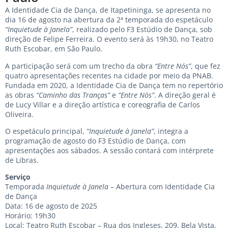
A Identidade Cia de Dança, de Itapetininga, se apresenta no
dia 16 de agosto na abertura da 2ª temporada do espetáculo
“Inquietude à Janela”
, realizado pelo F3 Estúdio de Dança, sob
direção de Felipe Ferreira. O evento será às 19h30, no Teatro
Ruth Escobar, em São Paulo.
A participação será com um trecho da obra
“Entre Nós”
, que fez
quatro apresentações recentes na cidade por meio da PNAB.
Fundada em 2020, a Identidade Cia de Dança tem no repertório
as obras
“Caminho das Tranças”
e
“Entre Nós”
. A direção geral é
de Lucy Villar e a direção artística e coreografia de Carlos
Oliveira.
O espetáculo principal,
“Inquietude à Janela”
, integra a
programação de agosto do F3 Estúdio de Dança, com
apresentações aos sábados. A sessão contará com intérprete
de Libras.
Serviço
Temporada
Inquietude à Janela
– Abertura com Identidade Cia
de Dança
Data: 16 de agosto de 2025
Horário: 19h30
Local: Teatro Ruth Escobar – Rua dos Ingleses, 209, Bela Vista,