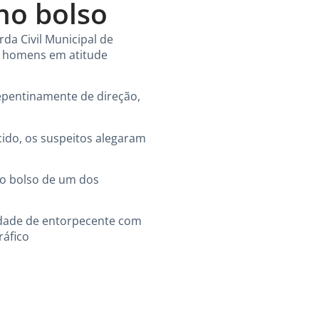
no bolso
a Civil Municipal de
is homens em atitude
epentinamente de direção,
cido, os suspeitos alegaram
no bolso de um dos
idade de entorpecente com
ráfico