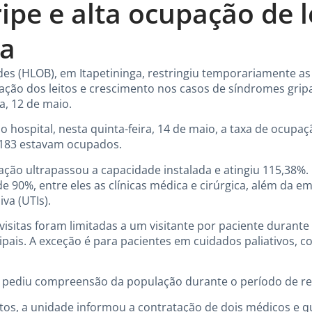
ripe e alta ocupação de 
ga
des (HLOB), em Itapetininga, restringiu temporariamente as 
ção dos leitos e crescimento nos casos de síndromes gripa
a, 12 de maio.
 hospital, nesta quinta-feira, 14 de maio, a taxa de ocupaç
, 183 estavam ocupados.
ação ultrapassou a capacidade instalada e atingiu 115,38%
e 90%, entre eles as clínicas médica e cirúrgica, além da e
va (UTIs).
isitas foram limitadas a um visitante por paciente durante
pais. A exceção é para pacientes em cuidados paliativos, c
 pediu compreensão da população durante o período de res
os, a unidade informou a contratação de dois médicos e q