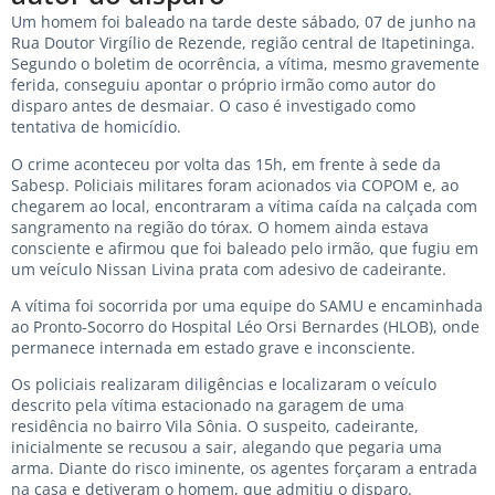
Um homem foi baleado na tarde deste sábado, 07 de junho na
Rua Doutor Virgílio de Rezende, região central de Itapetininga.
Segundo o boletim de ocorrência, a vítima, mesmo gravemente
ferida, conseguiu apontar o próprio irmão como autor do
disparo antes de desmaiar. O caso é investigado como
tentativa de homicídio.
O crime aconteceu por volta das 15h, em frente à sede da
Sabesp. Policiais militares foram acionados via COPOM e, ao
chegarem ao local, encontraram a vítima caída na calçada com
sangramento na região do tórax. O homem ainda estava
consciente e afirmou que foi baleado pelo irmão, que fugiu em
um veículo Nissan Livina prata com adesivo de cadeirante.
A vítima foi socorrida por uma equipe do SAMU e encaminhada
ao Pronto-Socorro do Hospital Léo Orsi Bernardes (HLOB), onde
permanece internada em estado grave e inconsciente.
Os policiais realizaram diligências e localizaram o veículo
descrito pela vítima estacionado na garagem de uma
residência no bairro Vila Sônia. O suspeito, cadeirante,
inicialmente se recusou a sair, alegando que pegaria uma
arma. Diante do risco iminente, os agentes forçaram a entrada
na casa e detiveram o homem, que admitiu o disparo.