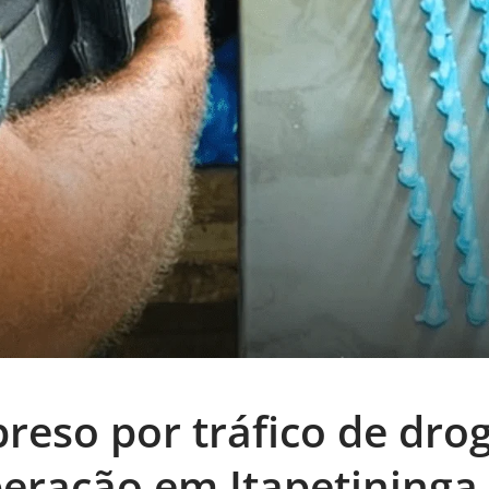
eso por tráfico de dro
eração em Itapetininga