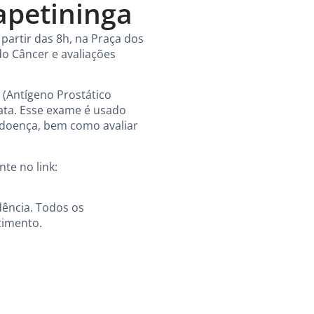
apetininga
partir das 8h, na Praça dos
o Câncer e avaliações
 (Antígeno Prostático
tata. Esse exame é usado
a doença, bem como avaliar
te no link:
dência. Todos os
timento.