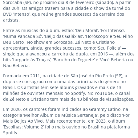
Sorocaba (SP), no próximo dia 8 de fevereiro (sábado), a partir
das 20h. Os amigos trazem para a cidade o show da turnê do
DVD ‘Intenso’, que reúne grandes sucessos da carreira dos
artistas.
Entre as músicas do álbum, estão: ‘Deu Moral’, ‘Foi Intenso’,
‘Numa Pancada Só’, ‘Beijo das Galáxias’, ‘Horóscopo’ e ‘Seu Filho
Deu Certo’. No show em Sorocaba, Zé Neto e Cristiano
apresentam, ainda, grandes sucessos, como: ‘Seu Polícia’ —
single que alavancou a carreira da dupla, em 2016 —, além dos
hits ‘Largado às Traças’, ‘Barulho do Foguete’ e ‘Você Beberia ou
Não Beberia’.
Formada em 2011, na cidade de São José do Rio Preto (SP), a
dupla se consagrou como uma das principais do gênero no
Brasil. Os artistas têm sete álbuns gravados e mais de 13
milhões de ouvintes mensais no Spotify. No YouTube, o canal
de Zé Neto e Cristiano tem mais de 13 bilhões de visualizações.
Em 2020, os cantores foram indicados ao Grammy Latino, na
categoria ‘Melhor Álbum de Música Sertaneja’, pelo disco ‘Por
Mais Beijos Ao Vivo’. Mais recentemente, em 2023, o álbum
‘Escolhas: Volume 2’ foi o mais ouvido no Brasil na plataforma
Spotify.