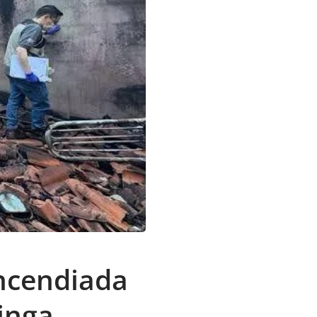
ncendiada
ninga