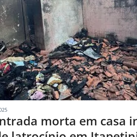
025
ntrada morta em casa i
de latrocínio em Itapeti