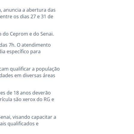
m, anuncia a abertura das
entre os dias 27 e 31 de
ão do Ceprom e do Senai.
 das 7h. O atendimento
dia específico para
scam qualificar a população
dades em diversas áreas
res de 18 anos deverão
ícula são xerox do RG e
enai, visando capacitar a
is qualificados e