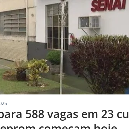
025
 para 588 vagas em 23 c
 Ceprom começam hoje