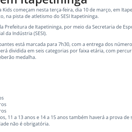
a Kids começam nesta terça-feira, dia 10 de março, em Itape
o, na pista de atletismo do SESI Itapetininga.
ela Prefeitura de Itapetininga, por meio da Secretaria de Es
l da Indústria (SESI).
ipantes está marcada para 7h30, com a entrega dos números
rá dividida em seis categorias por faixa etária, com percu
ceberão medalha.
os
ros
ros
nos, 11 a 13 anos e 14 a 15 anos também haverá a prova de s
ade não é obrigatória.