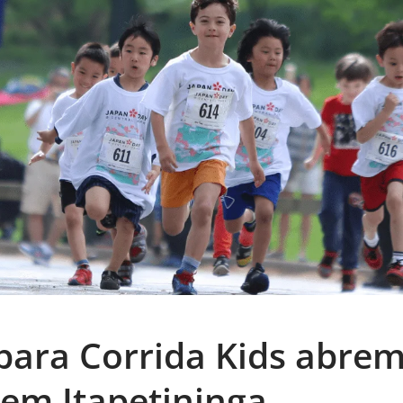
 para Corrida Kids abre
 em Itapetininga